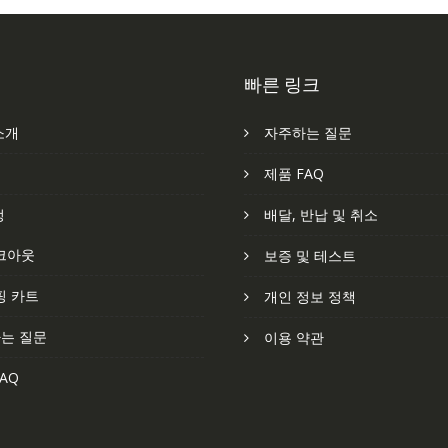
빠른 링크
소개
자주하는 질문
처
제품 FAQ
정
배달, 반납 및 취소
크아웃
보증 및 테스트
핑 카트
개인 정보 정책
는 질문
이용 약관
AQ