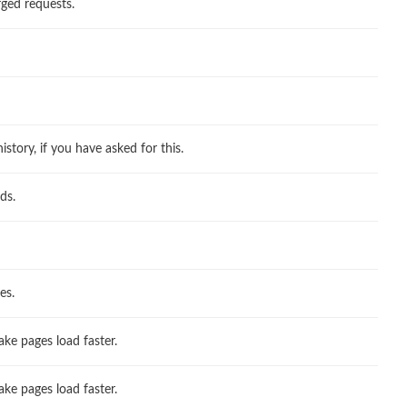
ged requests.
story, if you have asked for this.
ds.
es.
ake pages load faster.
ake pages load faster.