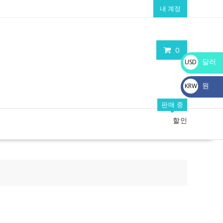
내 계정
0
달러
USD
$
원
KRW
₩
판매 중
할인