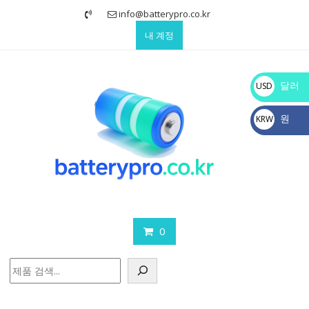
Skip
info@batterypro.co.kr
to
내 계정
content
달러
USD
$
원
KRW
₩
0
검
색