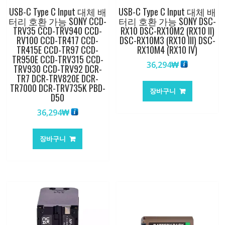
USB-C Type C Input 대체 배
USB-C Type C Input 대체 배
터리 호환 가능 SONY CCD-
터리 호환 가능 SONY DSC-
TRV35 CCD-TRV940 CCD-
RX10 DSC-RX10M2 (RX10 II)
RV100 CCD-TR417 CCD-
DSC-RX10M3 (RX10 III) DSC-
TR415E CCD-TR97 CCD-
RX10M4 (RX10 IV)
TR950E CCD-TRV315 CCD-
36,294
₩
TRV930 CCD-TRV92 DCR-
TR7 DCR-TRV820E DCR-
TR7000 DCR-TRV735K PBD-
장바구니
D50
36,294
₩
장바구니