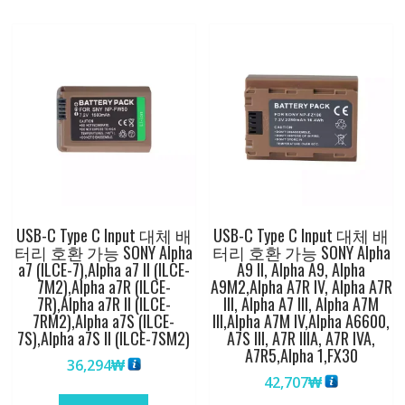
USB-C Type C Input 대체 배
USB-C Type C Input 대체 배
터리 호환 가능 SONY Alpha
터리 호환 가능 SONY Alpha
a7 (ILCE-7),Alpha a7 II (ILCE-
A9 II, Alpha A9, Alpha
7M2),Alpha a7R (ILCE-
A9M2,Alpha A7R IV, Alpha A7R
7R),Alpha a7R II (ILCE-
III, Alpha A7 III, Alpha A7M
7RM2),Alpha a7S (ILCE-
III,Alpha A7M IV,Alpha A6600,
7S),Alpha a7S II (ILCE-7SM2)
A7S III, A7R IIIA, A7R IVA,
A7R5,Alpha 1,FX30
36,294
₩
42,707
₩