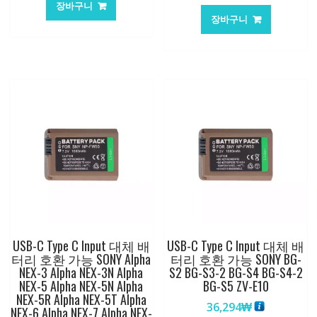
장바구니
장바구니
USB-C Type C Input 대체 배
USB-C Type C Input 대체 배
터리 호환 가능 SONY Alpha
터리 호환 가능 SONY BG-
NEX-3 Alpha NEX-3N Alpha
S2 BG-S3-2 BG-S4 BG-S4-2
NEX-5 Alpha NEX-5N Alpha
BG-S5 ZV-E10
NEX-5R Alpha NEX-5T Alpha
36,294
₩
NEX-6 Alpha NEX-7 Alpha NEX-