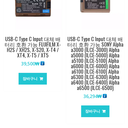
USB-C Type C Input 대체 배
USB-C Type C Input 대체 배
터리 호환 가능 FUJIFILM X-
터리 호환 가능 SONY Alpha
H2S / XH2S, X-S20, X-T4 /
a3000 (ILCE-3000) Alpha
XT4, X-T5 / XT5
a5000 (ILCE-5000) Alpha
a5100 (ILCE-5100) Alpha
39,500
₩
a6000 (ILCE-6000) Alpha
a6100 (ILCE-6100) Alpha
a6300 (ILCE-6300) Alpha
장바구니
a6400 (ILCE-6400) Alpha
a6500 (ILCE-6500)
36,294
₩
장바구니