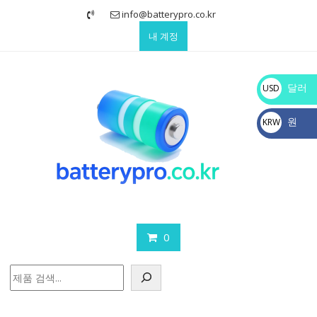
Skip
info@batterypro.co.kr
to
내 계정
content
달러
USD
$
원
KRW
₩
0
검
색