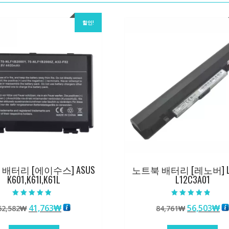
할인!
배터리 [에이수스] ASUS
노트북 배터리 [레노버] L
K601,K61I,K61L
L12C3A01
5 중에서
5 중에서
원
현
원
현
41,763
₩
56,503
₩
62,582
₩
84,761
₩
4.50
4.50
로 평가됨
로 평가됨
래
재
래
재