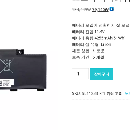
원
현
134,449
₩
79,140
₩
래
재
가
가
배터리 모델이 정확한지 잘 모르
격:
격:
배터리 전압:11.4V
134,449₩
79,140₩
배터리 용량:4255mAh(51Wh)
배터리 셀 유형: Li-ion
제품 상황 : 새로운
보증 기간 : 6 개월
노
장바구니
트
북
배
SKU:
SL11233-kr1
카테고리:
노
터
리
[델]
DELL
266J9
수