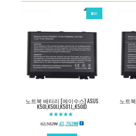
할인!
노트북 배터리 [에이수스] ASUS
노트북 
K50I,K50IJ,K501J,,K50ID
5 중에서
원
현
41,763
₩
62,582
₩
5.00
로 평가됨
래
재