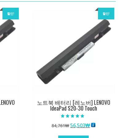
할인!
할인!
ENOVO
노트북 배터리 [레노버] LENOVO
IdeaPad S20-30 Touch
5 중에서
원
현
56,503
₩
84,761
₩
5.00
로 평가됨
래
재