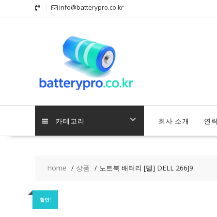
Skip
info@batterypro.co.kr
to
content
카테고리
회사 소개
연
Home
상품
노트북 배터리 [델] DELL 266J9
할인!