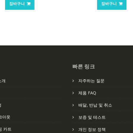
가
가
가
가
장바구니
장바구니
격:
격:
격:
격
62,582₩
41,763₩
84,761₩
56
빠른 링크
소개
자주하는 질문
처
제품 FAQ
정
배달, 반납 및 취소
크아웃
보증 및 테스트
핑 카트
개인 정보 정책