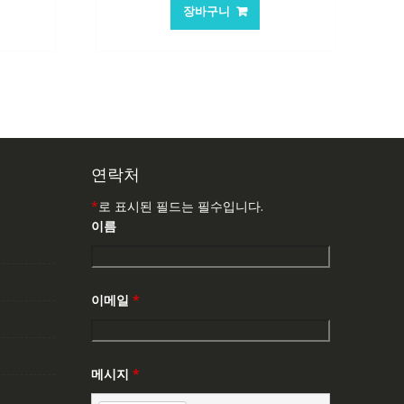
가
가
장바구니
:
격:
격:
,503₩
84,761₩
56,503₩
연락처
*
로 표시된 필드는 필수입니다.
이름
이메일
*
메시지
*