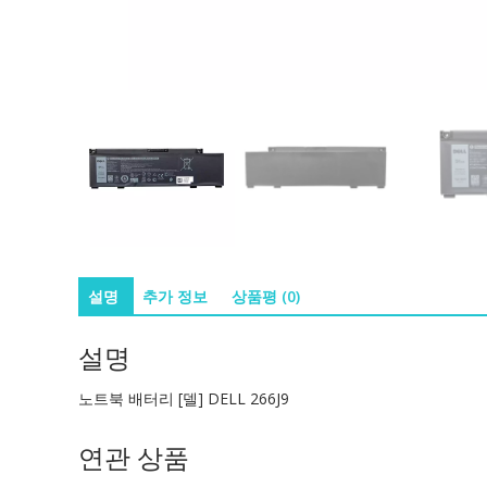
설명
추가 정보
상품평 (0)
설명
노트북 배터리 [델] DELL 266J9
연관 상품