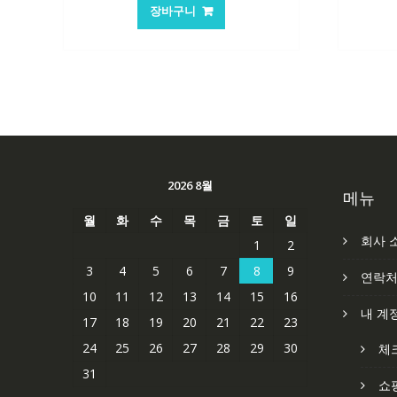
가
가
장바구니
격:
격:
62,582₩
41,763₩
2026 8월
메뉴
월
화
수
목
금
토
일
회사 
1
2
3
4
5
6
7
8
9
연락
10
11
12
13
14
15
16
내 계
17
18
19
20
21
22
23
24
25
26
27
28
29
30
체
31
쇼