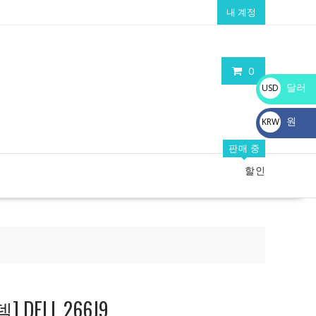
내 계정
0
달러
USD
$
원
KRW
₩
판매 중
할인
DELL 266J9