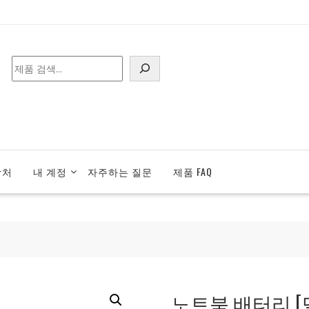
검
색
락처
내 계정
자주하는 질문
제품 FAQ
노트북 배터리 [델] 