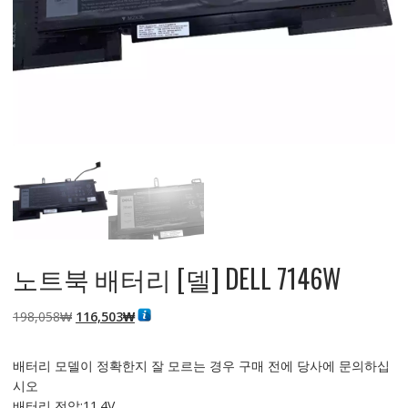
노트북 배터리 [델] DELL 7146W
원
현
198,058
₩
116,503
₩
래
재
가
가
배터리 모델이 정확한지 잘 모르는 경우 구매 전에 당사에 문의하십
격:
격:
시오
198,058₩
116,503₩
배터리 전압:11.4V