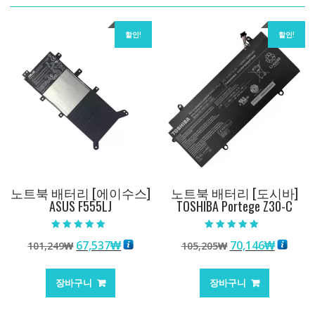
할인!
할인!
노트북 배터리 [에이수스]
노트북 배터리 [도시바]
ASUS F555LJ
TOSHIBA Portege Z30-C
5 중에서
5 중에서
원
현
원
현
67,537
₩
70,146
₩
101,249
₩
105,205
₩
5.00
5.00
로 평가됨
로 평가됨
래
재
래
재
가
가
가
가
장바구니
장바구니
격:
격:
격:
격:
101,249₩
67,537₩
105,205₩
70,146