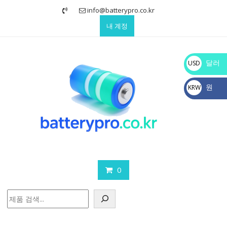
Skip
info@batterypro.co.kr
to
내 계정
content
달러
USD
$
원
KRW
₩
0
검
색