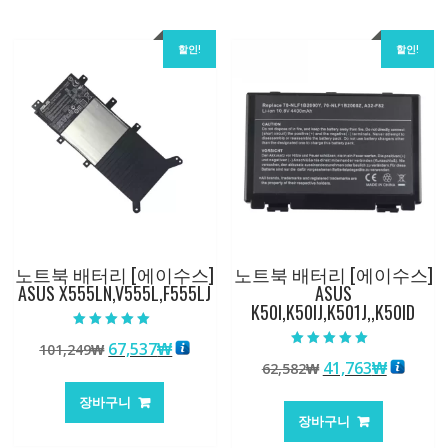
할인!
할인!
노트북 배터리 [에이수스]
노트북 배터리 [에이수스]
ASUS X555LN,V555L,F555LJ
ASUS
K50I,K50IJ,K501J,,K50ID
5 중에서
원
현
67,537
₩
101,249
₩
5.00
5 중에서
로 평가됨
원
현
41,763
₩
래
재
62,582
₩
5.00
로 평가됨
래
재
가
가
장바구니
가
가
격:
격:
장바구니
격:
격:
101,249₩
67,537₩