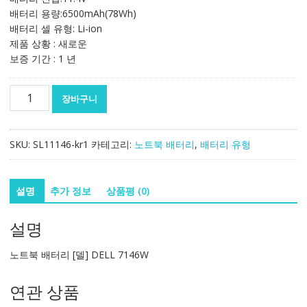
배터리 용량:6500mAh(78Wh)
배터리 셀 유형: Li-ion
제품 상황 : 새로운
보증 기간 : 1 년
노
장바구니
트
북
배
SKU:
SL11146-kr1
카테고리:
노트북 배터리
,
배터리 유형
터
리
[델]
설명
추가 정보
상품평 (0)
DELL
7146W
설명
수
량
노트북 배터리 [델] DELL 7146W
연관 상품