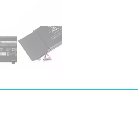
5590
수
량