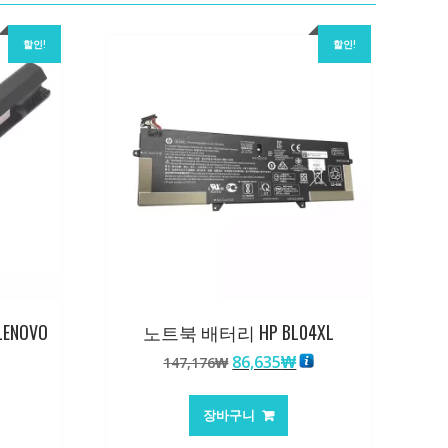
할인!
할인!
ENOVO
노트북 배터리 HP BL04XL
원
현
86,635
₩
147,176
₩
래
재
가
가
장바구니
격:
격: