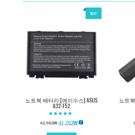
할인!
노트북 배터리 [에이수스] ASUS
노트북 
A32-F52
5 중에서
원
현
41,763
₩
62,582
₩
5.00
로 평가됨
래
재