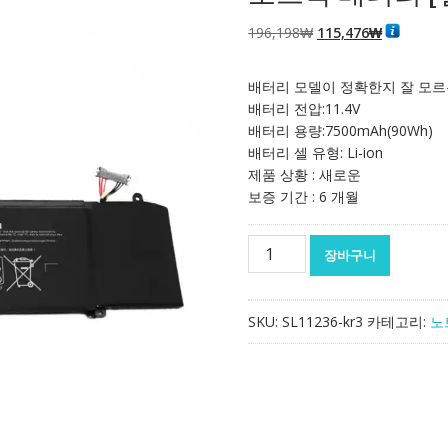
원
현
196,198
₩
115,476
₩
래
재
가
가
배터리 모델이 정확한지 잘 모르
격:
격:
배터리 전압:11.4V
196,198₩
115,476₩
배터리 용량:7500mAh(90Wh)
배터리 셀 유형: Li-ion
제품 상황 : 새로운
보증 기간 : 6 개월
노
장바구니
트
북
배
SKU:
SL11236-kr3
카테고리:
노
터
리
[델]
DELL
G7
7590,G5