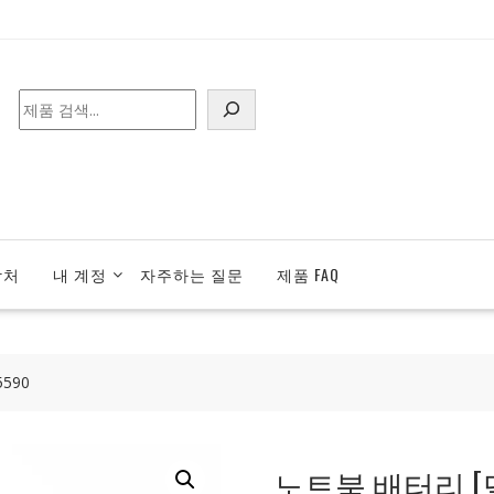
검
색
락처
내 계정
자주하는 질문
제품 FAQ
5590
노트북 배터리 [델] D