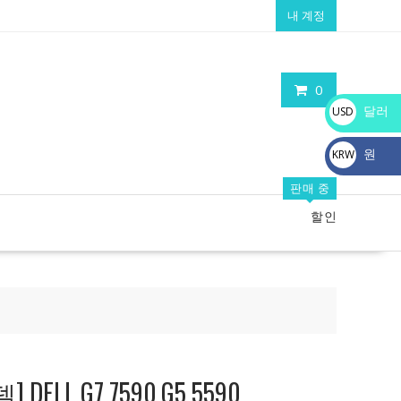
내 계정
0
달러
USD
$
원
KRW
₩
판매 중
할인
ELL G7 7590,G5 5590