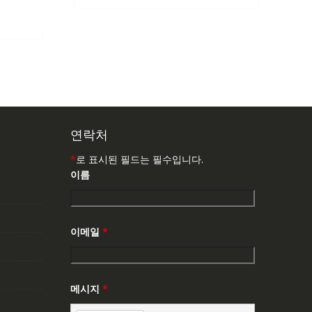
147,176₩
86,635₩
:
,503₩
연락처
*
로 표시된 필드는 필수입니다.
이름
이메일
*
메시지
*