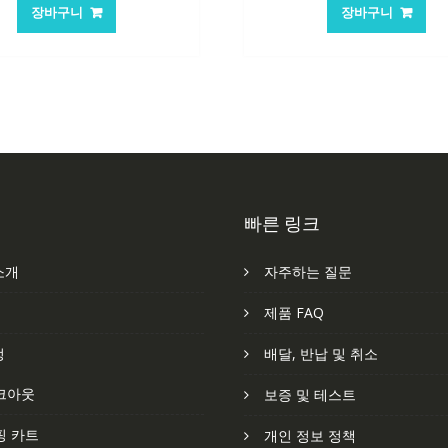
가
가
가
가
장바구니
장바구니
격:
격:
격:
격
84,761₩
56,503₩
84,761₩
56
빠른 링크
소개
자주하는 질문
처
제품 FAQ
정
배달, 반납 및 취소
크아웃
보증 및 테스트
핑 카트
개인 정보 정책