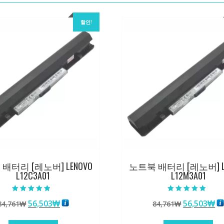
할인!
배터리 [레노버] LENOVO
노트북 배터리 [레노버] L
L12C3A01
L12M3A01
5 중에서
5 중에서
원
현
원
현
56,503
₩
56,503
₩
84,761
₩
84,761
₩
4.50
5.00
로 평가됨
로 평가됨
래
재
래
재