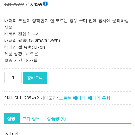
원
현
121,708
₩
71,645
₩
래
재
가
가
배터리 모델이 정확한지 잘 모르는 경우 구매 전에 당사에 문의하십
격:
격:
시오
121,708₩
71,645₩
배터리 전압:11.4V
배터리 용량:3500mAh(42Wh)
배터리 셀 유형: Li-ion
제품 상황 : 새로운
보증 기간 : 6 개월
노
장바구니
트
북
배
SKU:
SL11235-kr2
카테고리:
노트북 배터리
,
배터리 유형
터
리
[델]
설명
추가 정보
상품평 (0)
DELL
Inspiron
설명
14