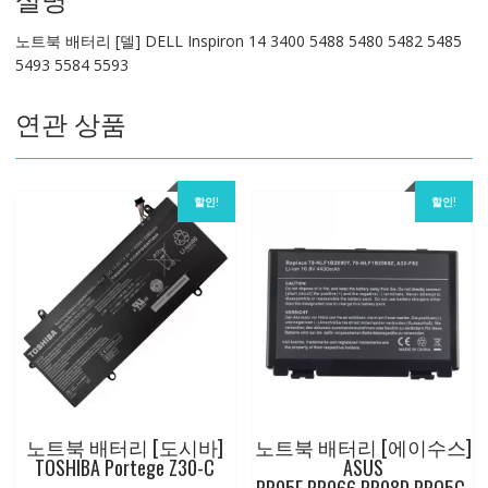
3400
노트북 배터리 [델] DELL Inspiron 14 3400 5488 5480 5482 5485
5488
5493 5584 5593
5480
5482
연관 상품
5485
5493
5584
5593
할인!
할인!
수
량
노트북 배터리 [도시바]
노트북 배터리 [에이수스]
TOSHIBA Portege Z30-C
ASUS
PR05E,PR066,PR08D,PRO5C,