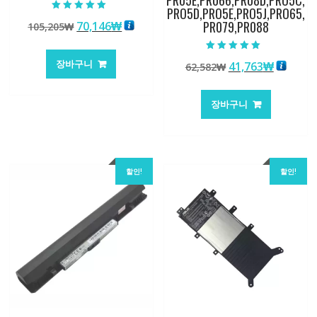
PRO5D,PRO5E,PRO5J,PRO65,
5 중에서
PR079,PR088
원
현
70,146
₩
105,205
₩
5.00
로 평가됨
래
재
가
가
5 중에서
장바구니
원
현
41,763
₩
62,582
₩
5.00
격:
격:
로 평가됨
래
재
105,205₩
70,146₩
가
가
장바구니
격:
격:
62,582₩
41,763
할인!
할인!