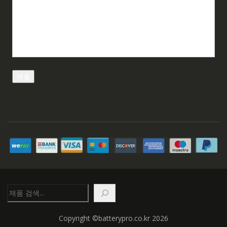
검
색
Copyright ©batterypro.co.kr 2026