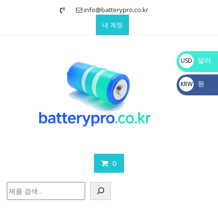
Skip
info@batterypro.co.kr
to
내 계정
content
달러
USD
$
원
KRW
₩
0
검
색