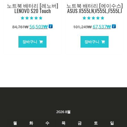
노트북 배터리 [레노버]
노트북 배터리 [에이수스]
LENOVO S20 Touch
ASUS X555LN,V555L,F555LJ
5 중에서
5 중에서
원
현
원
현
56,503
₩
67,537
₩
84,761
₩
101,249
₩
4.50
5.00
로 평가됨
로 평가됨
래
재
래
재
가
가
가
가
장바구니
장바구니
격:
격:
격:
격:
84,761₩
56,503₩
101,249₩
67,537
2026 8월
월
화
수
목
금
토
일