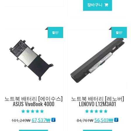
가
가
62,582₩
41,763₩
장바구니
격:
격:
62,582₩
41,763
할인!
할인!
노트북 배터리 [에이수스]
노트북 배터리 [레노버]
ASUS VivoBook 4000
LENOVO L12M3A01
5 중에서
5 중에서
원
현
원
현
67,537
₩
56,503
₩
101,249
₩
84,761
₩
5.00
5.00
로 평가됨
로 평가됨
래
재
래
재