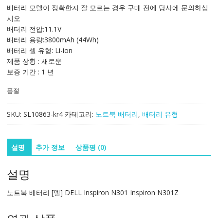
가
가
배터리 모델이 정확한지 잘 모르는 경우 구매 전에 당사에 문의하십
격:
격:
시오
125,233₩
73,671₩
배터리 전압:11.1V
배터리 용량:3800mAh (44Wh)
배터리 셀 유형: Li-ion
제품 상황 : 새로운
보증 기간 : 1 년
품절
SKU:
SL10863-kr4
카테고리:
노트북 배터리
,
배터리 유형
설명
추가 정보
상품평 (0)
설명
노트북 배터리 [델] DELL Inspiron N301 Inspiron N301Z