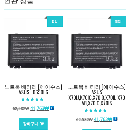
연관 상품
할인!
할인!
노트북 배터리 [에이수스]
노트북 배터리 [에이수스]
ASUS L0690L6
ASUS
X70IJ,K70IC,X70ID,X70IL,X70
AB,X70IO,X70IS
5 중에서
원
현
41,763
₩
62,582
₩
4.50
로 평가됨
래
재
5 중에서
원
현
41,763
₩
62,582
₩
5.00
가
가
로 평가됨
장바구니
래
재
격:
격: