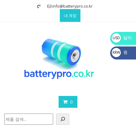
Skip
info@batterypro.co.kr
to
내 계정
content
달러
USD
$
원
KRW
₩
0
검
색