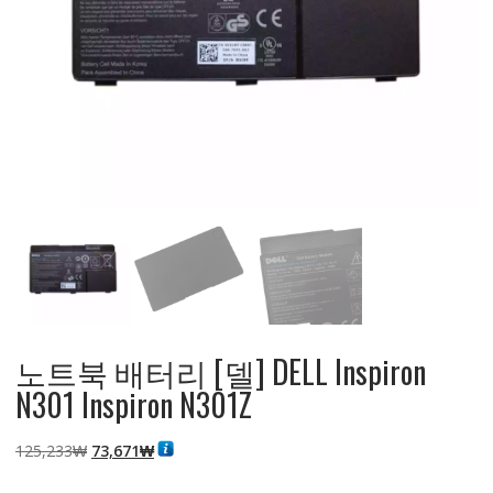
노트북 배터리 [델] DELL Inspiron
N301 Inspiron N301Z
원
현
125,233
₩
73,671
₩
래
재