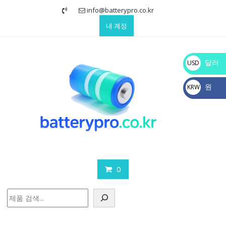
Skip
info@batterypro.co.kr
to
내 계정
content
달러
USD
$
원
KRW
₩
0
검
색