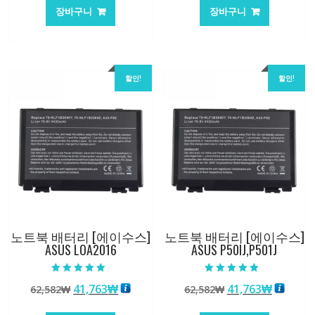
가
가
가
가
장바구니
장바구니
격:
격:
격:
격:
101,249₩
67,537₩
62,582₩
41,763
할인!
할인!
노트북 배터리 [에이수스]
노트북 배터리 [에이수스]
ASUS LOA2016
ASUS P50IJ,P501J
5 중에서
5 중에서
원
현
원
현
41,763
₩
41,763
₩
62,582
₩
62,582
₩
5.00
4.50
로 평가됨
로 평가됨
래
재
래
재