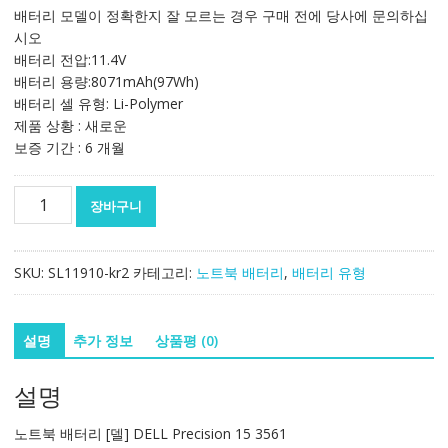
가
가
배터리 모델이 정확한지 잘 모르는 경우 구매 전에 당사에 문의하십
격:
격:
시오
100,139₩
71,534₩
배터리 전압:11.4V
배터리 용량:8071mAh(97Wh)
배터리 셀 유형: Li-Polymer
제품 상황 : 새로운
보증 기간 : 6 개월
노
장바구니
트
북
배
SKU:
SL11910-kr2
카테고리:
노트북 배터리
,
배터리 유형
터
리
[델]
설명
추가 정보
상품평 (0)
DELL
Precision
설명
15
3561
노트북 배터리 [델] DELL Precision 15 3561
수