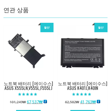
량
연관 상품
할인!
할인!
노트북 배터리 [에이수스]
노트북 배터리 [에이수스]
ASUS X555LN,V555L,F555LJ
ASUS K401J,K40IN
5 중에서
5 중에서
원
현
원
현
67,537
₩
41,763
₩
101,249
₩
62,582
₩
5.00
5.00
로 평가됨
로 평가됨
래
재
래
재