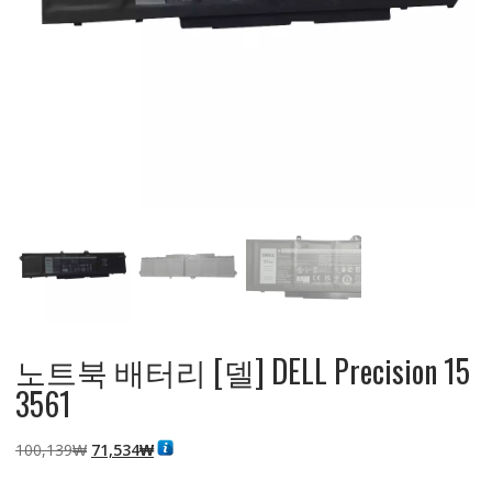
노트북 배터리 [델] DELL Precision 15
3561
원
현
100,139
₩
71,534
₩
래
재