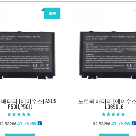
할인!
배터리 [에이수스] ASUS
노트북 배터리 [에이수스] 
P50IJ,P501J
L0690L6
5 중에서
5 중에서
원
현
원
현
41,763
₩
41,763
₩
62,582
₩
62,582
₩
4.50
4.50
로 평가됨
로 평가됨
래
재
래
재