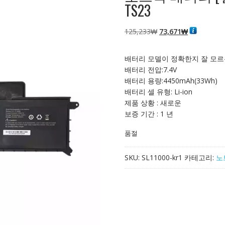
TS23
원
현
125,233
₩
73,671
₩
래
재
가
가
배터리 모델이 정확한지 잘 모르
격:
격:
배터리 전압:7.4V
125,233₩
73,671₩
배터리 용량:4450mAh(33Wh)
배터리 셀 유형: Li-ion
제품 상황 : 새로운
보증 기간 : 1 년
품절
SKU:
SL11000-kr1
카테고리:
노