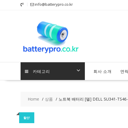
Skip
info@batterypro.co.kr
to
content
카테고리
회사 소개
연
Home
상품
노트북 배터리 [델] DELL SU341-TS46-7
할인!