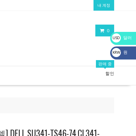
내 계정
0
달러
USD
$
원
KRW
₩
판매 중
할인
LL SU341-TS46-74,CL341-