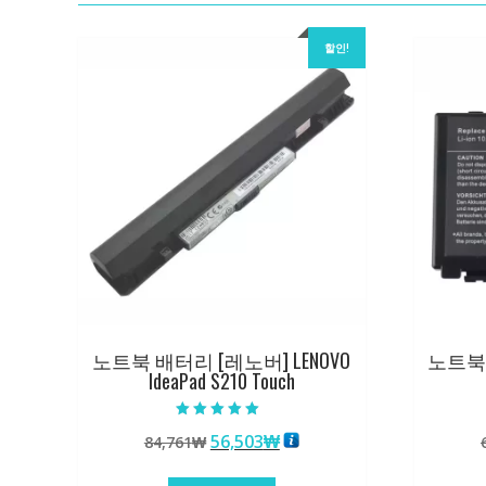
할인!
노트북 배터리 [레노버] LENOVO
노트북 
IdeaPad S210 Touch
5 중에서
원
현
56,503
₩
84,761
₩
5.00
로 평가됨
래
재