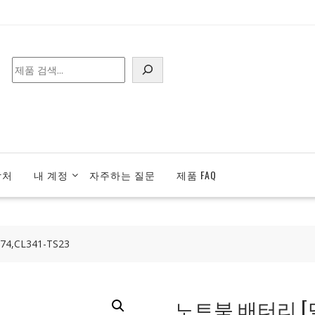
검
색
락처
내 계정
자주하는 질문
제품 FAQ
4,CL341-TS23
노트북 배터리 [델] DE