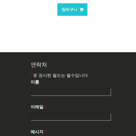
가
가
:
장바구니
격:
격:
,763₩
62,582₩
41,763₩
연락처
*
로 표시된 필드는 필수입니다.
이름
이메일
*
메시지
*