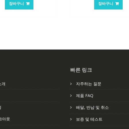
가
가
가
가
장바구니
장바구니
격:
격:
격:
격
62,582₩
41,763₩
62,582₩
41
빠른 링크
소개
자주하는 질문
처
제품 FAQ
정
배달, 반납 및 취소
크아웃
보증 및 테스트