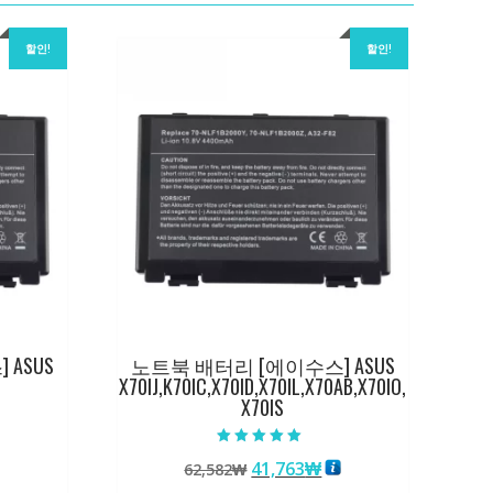
할인!
할인!
ASUS
노트북 배터리 [에이수스] ASUS
X70IJ,K70IC,X70ID,X70IL,X70AB,X70IO,
X70IS
5 중에서
원
현
41,763
₩
62,582
₩
5.00
로 평가됨
래
재