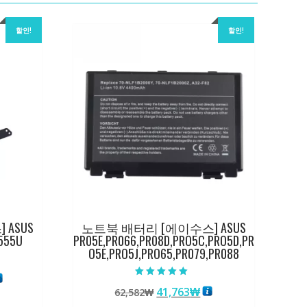
할인!
할인!
ASUS
노트북 배터리 [에이수스] ASUS
555U
PR05E,PR066,PR08D,PRO5C,PRO5D,PR
O5E,PRO5J,PRO65,PR079,PR088
현
5 중에서
원
현
41,763
₩
재
62,582
₩
5.00
로 평가됨
래
재