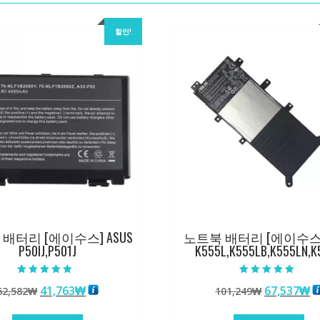
할인!
배터리 [에이수스] ASUS
노트북 배터리 [에이수스] 
P50IJ,P501J
K555L,K555LB,K555LN,K
5 중에서
5 중에서
원
현
원
41,763
₩
67,537
₩
62,582
₩
101,249
₩
4.50
5.00
로 평가됨
로 평가됨
래
재
래