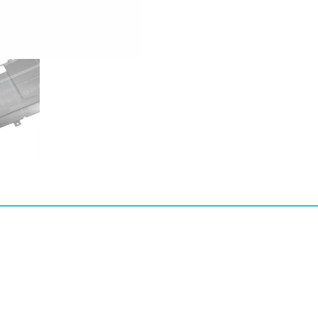
XPS
15
9575,Precision
5530
수
량