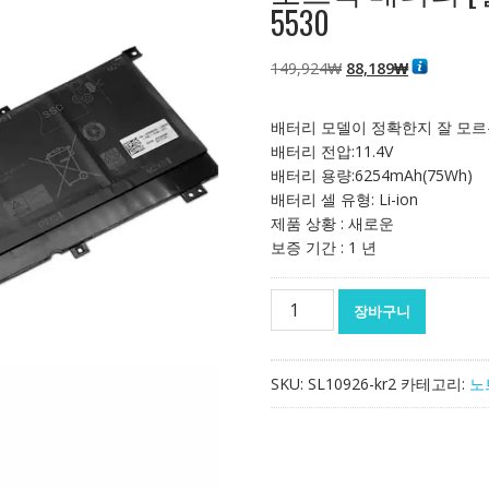
5530
원
현
149,924
₩
88,189
₩
래
재
가
가
배터리 모델이 정확한지 잘 모르
격:
격:
배터리 전압:11.4V
149,924₩
88,189₩
배터리 용량:6254mAh(75Wh)
배터리 셀 유형: Li-ion
제품 상황 : 새로운
보증 기간 : 1 년
노
장바구니
트
북
배
SKU:
SL10926-kr2
카테고리:
노
터
리
[델]
DELL