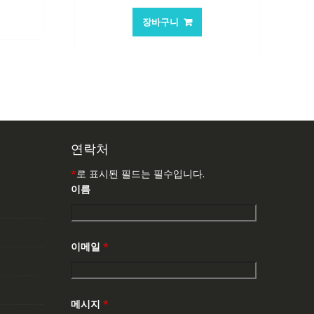
가
가
가
:
장바구니
격:
격:
7,537₩
62,582₩
41,763₩
연락처
*
로 표시된 필드는 필수입니다.
이름
이메일
*
메시지
*