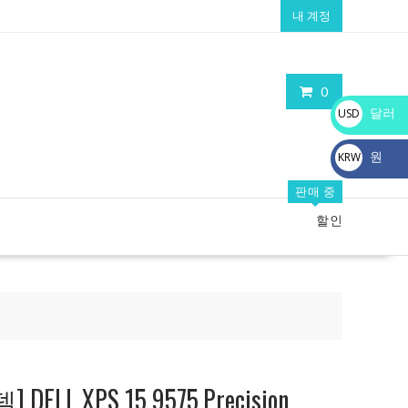
내 계정
0
달러
USD
$
원
KRW
₩
판매 중
할인
LL XPS 15 9575,Precision