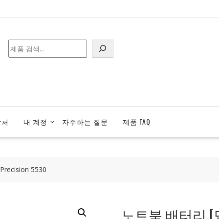
검
색
락처
내 계정
자주하는 질문
제품 FAQ
recision 5530
노트북 배터리 [델] DE