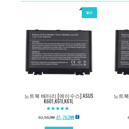
할인!
노트북 배터리 [에이수스] ASUS
노트북 
K601,K61I,K61L
5 중에서
원
현
41,763
₩
62,582
₩
4.50
로 평가됨
래
재