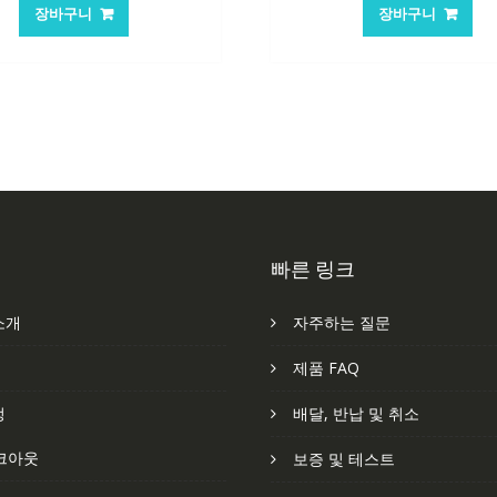
가
가
가
장바구니
장바구니
격:
격:
격:
격
62,582₩
41,763₩
101,249₩
6
빠른 링크
소개
자주하는 질문
처
제품 FAQ
정
배달, 반납 및 취소
크아웃
보증 및 테스트