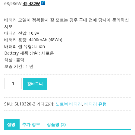
5점 만점에
점
원
현
68,286
₩
45,482
₩
으로 평가됨
래
재
가
가
배터리 모델이 정확한지 잘 모르는 경우 구매 전에 당사에 문의하십
격:
격:
시오
68,286₩
45,482₩
배터리 전압: 10.8V
배터리 용량: 4400mAh (48Wh)
배터리 셀 유형: Li-ion
Battery 제품 상황 : 새로운
색상 : 블랙
보증 기간 : 1 년
노
장바구니
트
북
배
SKU:
SL10320-2
카테고리:
노트북 배터리
,
배터리 유형
터
리
[도
설명
추가 정보
상품평 (2)
시
바]