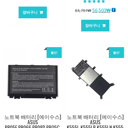
래
재
5 중에서
가
가
원
현
56,503
₩
84,761
₩
5.00
장바구니
로 평가됨
격:
격:
래
재
147,176₩
86,635₩
가
가
장바구니
격:
격:
84,761₩
56,503
할인!
할인!
노트북 배터리 [에이수스]
노트북 배터리 [에이수스]
ASUS
ASUS
PR05E,PR066,PR08D,PRO5C,
K555L,K555LB,K555LN,K555