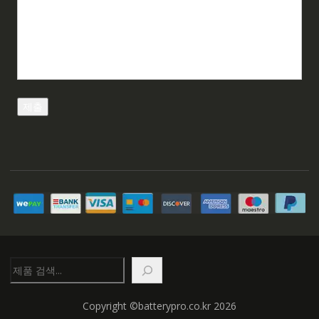
검
색
Copyright ©batterypro.co.kr 2026