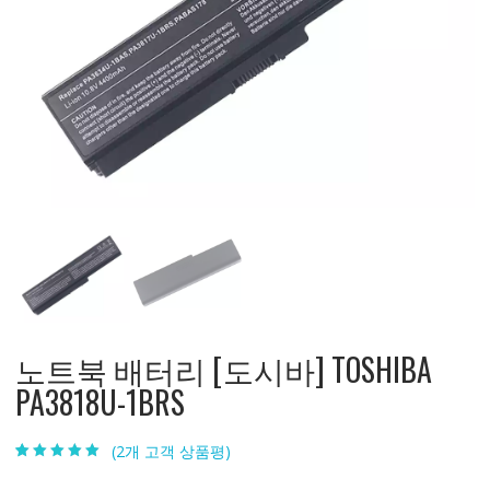
노트북 배터리 [도시바] TOSHIBA
PA3818U-1BRS
(
2
개 고객 상품평)
5.00
2
개 고객 평
가를 기준으로