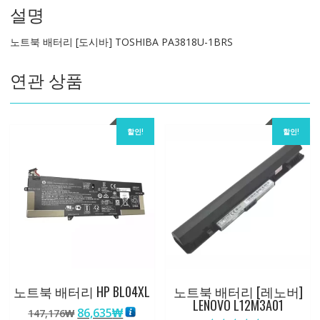
설명
TOSHIBA
PA3818U-
노트북 배터리 [도시바] TOSHIBA PA3818U-1BRS
1BRS
수
연관 상품
량
할인!
할인!
노트북 배터리 HP BL04XL
노트북 배터리 [레노버]
LENOVO L12M3A01
원
현
86,635
₩
147,176
₩