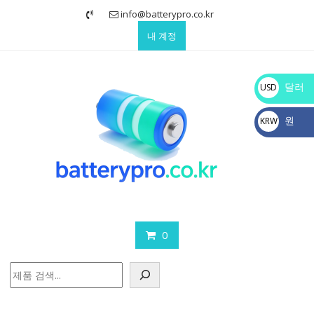
Skip
info@batterypro.co.kr
to
내 계정
content
달러
USD
$
원
KRW
₩
0
검
색