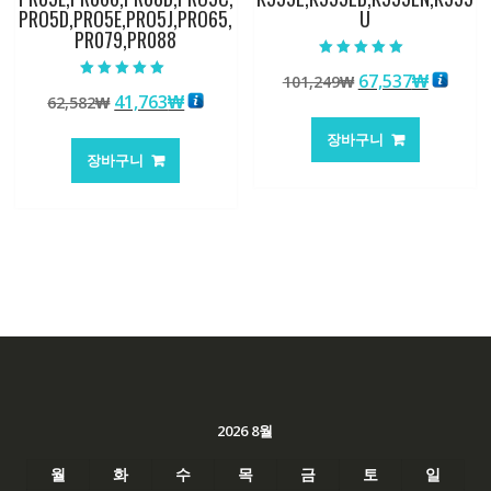
PRO5D,PRO5E,PRO5J,PRO65,
U
PR079,PR088
5 중에서
원
현
67,537
₩
101,249
₩
5.00
5 중에서
로 평가됨
원
현
41,763
₩
62,582
₩
래
재
5.00
로 평가됨
래
재
가
가
장바구니
가
가
격:
격:
장바구니
격:
격:
101,249₩
67,537
62,582₩
41,763₩
2026 8월
월
화
수
목
금
토
일