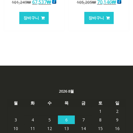
원
현
원
현
67,537
₩
70,146
₩
101,249
₩
105,205
₩
5.00
5.00
로 평가됨
로 평가됨
래
재
래
재
가
가
가
가
장바구니
장바구니
격:
격:
격:
격:
101,249₩
67,537₩
105,205₩
70,146
2026 8월
월
화
수
목
금
토
일
1
2
3
4
5
6
7
8
9
10
11
12
13
14
15
16