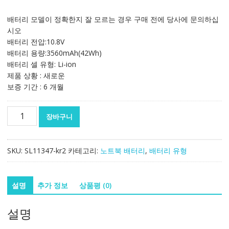
래
재
가
가
배터리 모델이 정확한지 잘 모르는 경우 구매 전에 당사에 문의하십
격:
격:
시오
180,278₩
106,107₩
배터리 전압:10.8V
배터리 용량:3560mAh(42Wh)
배터리 셀 유형: Li-ion
제품 상황 : 새로운
보증 기간 : 6 개월
노
장바구니
트
북
배
SKU:
SL11347-kr2
카테고리:
노트북 배터리
,
배터리 유형
터
리
[도
설명
추가 정보
상품평 (0)
시
바]
설명
TOSHIBA
Portege