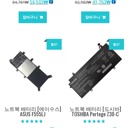
원
현
원
현
56,503
₩
41,763
₩
84,761
₩
62,582
₩
5.00
5.00
로 평가됨
로 평가됨
래
재
래
재
가
가
가
가
장바구니
장바구니
격:
격:
격:
격:
84,761₩
56,503₩
62,582₩
41,763
할인!
할인!
노트북 배터리 [에이수스]
노트북 배터리 [도시바]
ASUS F555LJ
TOSHIBA Portege Z30-C
5 중에서
5 중에서