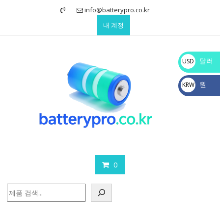
Skip
info@batterypro.co.kr
to
내 계정
content
달러
USD
$
원
KRW
₩
0
검
색