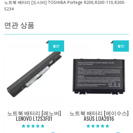
노트북 배터리 [도시바] TOSHIBA Portege R200,R200-110,R200-
R200,R200-
S234
110,R200-
S234
연관 상품
수
량
할인!
할인!
노트북 배터리 [레노버]
노트북 배터리 [에이수스]
LENOVO L12S3F01
ASUS LOA2016
5 중에서
5 중에서