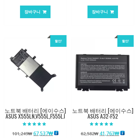
래
재
래
재
가
가
가
가
장바구니
장바구니
격:
격:
격:
격:
62,582₩
41,763₩
84,761₩
56,503
할인!
할인!
노트북 배터리 [에이수스]
노트북 배터리 [에이수스]
ASUS X555LN,V555L,F555LJ
ASUS A32-F52
5 중에서
5 중에서
원
현
원
현
67,537
₩
41,763
₩
101,249
₩
62,582
₩
5.00
5.00
로 평가됨
로 평가됨