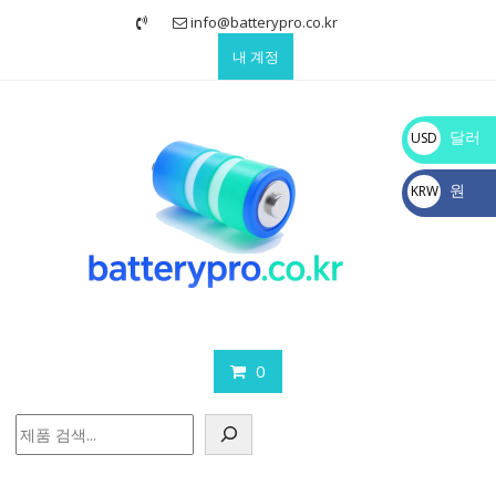
Skip
info@batterypro.co.kr
to
내 계정
content
달러
USD
$
원
KRW
₩
0
검
색