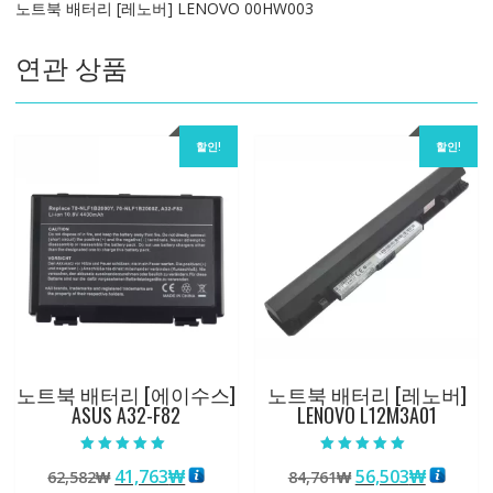
노트북 배터리 [레노버] LENOVO 00HW003
수
량
연관 상품
할인!
할인!
노트북 배터리 [에이수스]
노트북 배터리 [레노버]
ASUS A32-F82
LENOVO L12M3A01
5 중에서
5 중에서
원
현
원
현
41,763
₩
56,503
₩
62,582
₩
84,761
₩
5.00
5.00
로 평가됨
로 평가됨