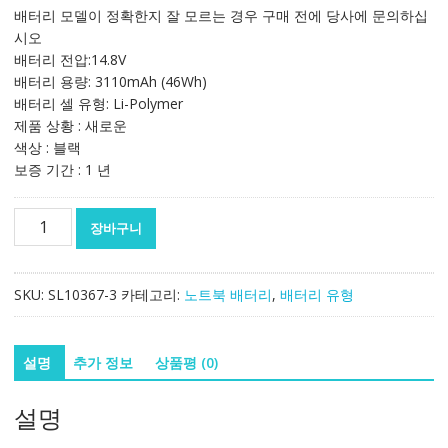
가
가
배터리 모델이 정확한지 잘 모르는 경우 구매 전에 당사에 문의하십
격:
격:
시오
147,842₩
98,640₩
배터리 전압:14.8V
배터리 용량: 3110mAh (46Wh)
배터리 셀 유형: Li-Polymer
제품 상황 : 새로운
색상 : 블랙
보증 기간 : 1 년
노
장바구니
트
북
배
SKU:
SL10367-3
카테고리:
노트북 배터리
,
배터리 유형
터
리
[레
설명
추가 정보
상품평 (0)
노
버]
설명
LENOVO
00HW003