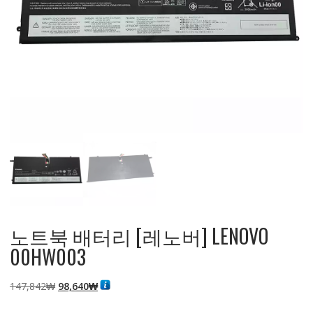
노트북 배터리 [레노버] LENOVO
00HW003
원
현
147,842
₩
98,640
₩
래
재