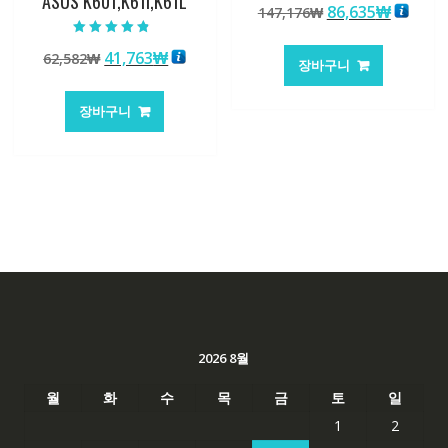
ASUS K601,K61I,K61L
원
현
86,635
₩
147,176
₩
래
재
5 중에서
가
가
원
현
41,763
₩
62,582
₩
4.50
장바구니
로 평가됨
격:
격:
래
재
147,176₩
86,635
가
가
장바구니
격:
격:
62,582₩
41,763₩
2026 8월
월
화
수
목
금
토
일
1
2