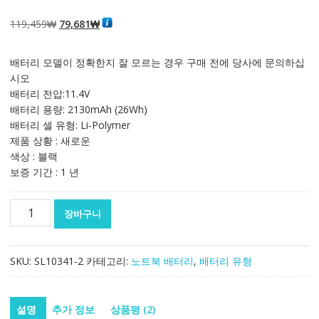
4.50
2
개 고객
평가를 기준
으로 5점 만
원
현
119,459
₩
79,681
₩
점에
점으로
평가됨
래
재
가
가
배터리 모델이 정확한지 잘 모르는 경우 구매 전에 당사에 문의하십
격:
격:
시오
119,459₩
79,681₩
배터리 전압:11.4V
배터리 용량: 2130mAh (26Wh)
배터리 셀 유형: Li-Polymer
제품 상황 : 새로운
색상 : 블랙
보증 기간 : 1 년
노
장바구니
트
북
배
SKU:
SL10341-2
카테고리:
노트북 배터리
,
배터리 유형
터
리
[레
설명
추가 정보
상품평 (2)
노