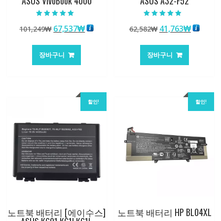
ASUS VivoBook 4000
ASUS A32-F52
5 중에서
5 중에서
원
현
원
현
67,537
₩
41,763
₩
101,249
₩
62,582
₩
5.00
5.00
로 평가됨
로 평가됨
래
재
래
재
가
가
가
가
장바구니
장바구니
격:
격:
격:
격:
101,249₩
67,537₩
62,582₩
41,763
할인!
할인!
노트북 배터리 [에이수스]
노트북 배터리 HP BL04XL