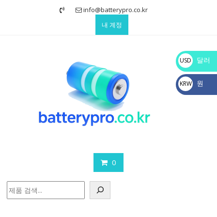
Skip
info@batterypro.co.kr
to
내 계정
content
달러
USD
$
원
KRW
₩
0
검
색