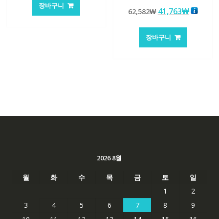
가
가
장바구니
5 중에서
원
현
41,763
₩
격:
격:
62,582
₩
5.00
로 평가됨
래
재
147,176₩
86,635₩
가
가
장바구니
격:
격:
62,582₩
41,763
2026 8월
월
화
수
목
금
토
일
1
2
3
4
5
6
7
8
9