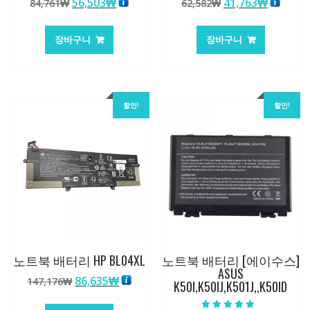
원
현
원
현
56,503
₩
41,763
₩
84,761
₩
62,582
₩
5.00
5.00
로 평가됨
로 평가됨
래
재
래
재
가
가
가
가
장바구니
장바구니
격:
격:
격:
격:
84,761₩
56,503₩
62,582₩
41,763
할인!
할인!
노트북 배터리 HP BL04XL
노트북 배터리 [에이수스]
ASUS
원
현
86,635
₩
147,176
₩
K50I,K50IJ,K501J,,K50ID
래
재