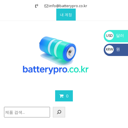
Skip
info@batterypro.co.kr
to
내 계정
content
달러
USD
$
원
KRW
₩
0
검
색