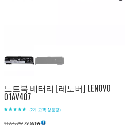
노트북 배터리 [레노버] LENOVO
01AV407
(
2
개 고객 상품평)
5.00
2
개 고객 평
가를 기준으로
5점 만점에
점
원
현
119,459
₩
79,681
₩
으로 평가됨