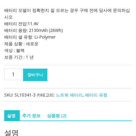
래
재
가
가
배터리 모델이 정확한지 잘 모르는 경우 구매 전에 당사에 문의하십
격:
격:
시오
119,459₩
79,681₩
배터리 전압:11.4V
배터리 용량: 2130mAh (26Wh)
배터리 셀 유형: Li-Polymer
제품 상황 : 새로운
색상 : 블랙
보증 기간 : 1 년
노
장바구니
트
북
배
SKU:
SL10341-3
카테고리:
노트북 배터리
,
배터리 유형
터
리
[레
설명
추가 정보
상품평 (2)
노
버]
설명
LENOVO