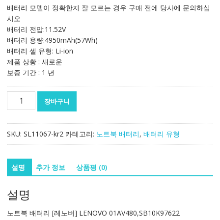
가
가
배터리 모델이 정확한지 잘 모르는 경우 구매 전에 당사에 문의하십
격:
격:
시오
180,778₩
106,343₩
배터리 전압:11.52V
배터리 용량:4950mAh(57Wh)
배터리 셀 유형: Li-ion
제품 상황 : 새로운
보증 기간 : 1 년
노
장바구니
트
북
배
SKU:
SL11067-kr2
카테고리:
노트북 배터리
,
배터리 유형
터
리
[레
설명
추가 정보
상품평 (0)
노
버]
설명
LENOVO
01AV480,SB10K97622
노트북 배터리 [레노버] LENOVO 01AV480,SB10K97622
수