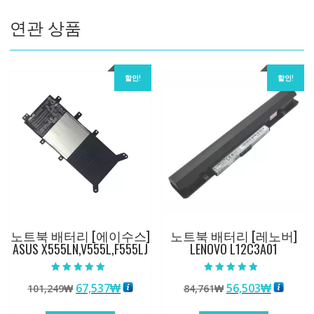
량
연관 상품
할인!
할인!
노트북 배터리 [에이수스]
노트북 배터리 [레노버]
ASUS X555LN,V555L,F555LJ
LENOVO L12C3A01
5 중에서
5 중에서
원
현
원
현
67,537
₩
56,503
₩
101,249
₩
84,761
₩
5.00
4.50
로 평가됨
로 평가됨
래
재
래
재