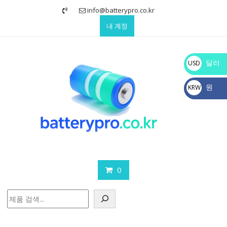
Skip
info@batterypro.co.kr
to
내 계정
content
달러
USD
$
원
KRW
₩
0
검
색