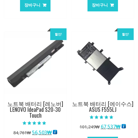
가
가
가
가
장바구니
장바구니
격:
격:
격:
격:
101,249₩
67,537₩
84,761₩
56,503
할인!
할인!
노트북 배터리 [레노버]
노트북 배터리 [에이수스]
LENOVO IdeaPad S20-30
ASUS F555LJ
Touch
5 중에서
원
현
67,537
₩
101,249
₩
5.00
5 중에서
로 평가됨
원
현
56,503
₩
84,761
₩
래
재
5.00
로 평가됨