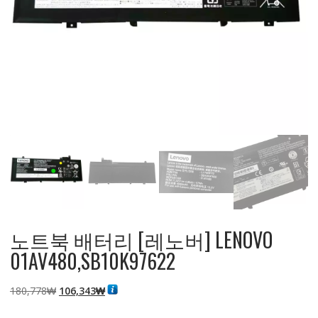
노트북 배터리 [레노버] LENOVO
01AV480,SB10K97622
원
현
180,778
₩
106,343
₩
래
재