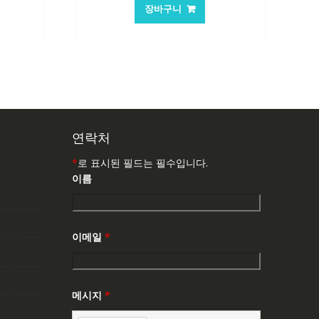
가
가
장바구니
:
격:
격:
,503₩
105,205₩
70,146₩
연락처
*
로 표시된 필드는 필수입니다.
이름
이메일
*
메시지
*