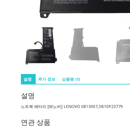
설명
추가 정보
상품평 (0)
설명
노트북 배터리 [레노버] LENOVO 0813007,5B10P23779
연관 상품