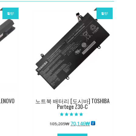
할인!
할인!
ENOVO
노트북 배터리 [도시바] TOSHIBA
Portege Z30-C
5 중에서
원
현
70,146
₩
105,205
₩
5.00
로 평가됨
래
재