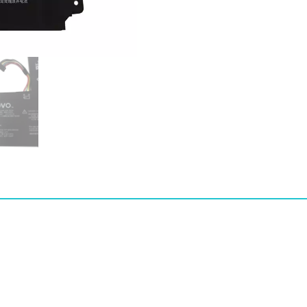
버]
LENOVO
0813007,5B10P23779
수
량