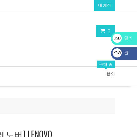
내 계정
0
달러
USD
$
원
KRW
₩
판매 중
할인
노버] LENOVO