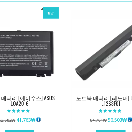
할인!
배터리 [에이수스] ASUS
노트북 배터리 [레노버] L
LOA2016
L12S3F01
5 중에서
5 중에서
원
현
원
현
41,763
₩
56,503
₩
62,582
₩
84,761
₩
5.00
5.00
로 평가됨
로 평가됨
래
재
래
재