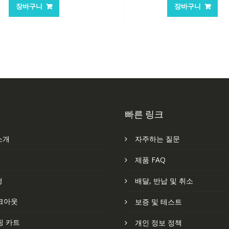
가
가
가
가
장바구니
장바구니
격:
격:
격:
격
62,582₩
41,763₩
84,761₩
56
빠른 링크
소개
자주하는 질문
처
제품 FAQ
정
배달, 반납 및 취소
크아웃
보증 및 테스트
핑 카트
개인 정보 정책