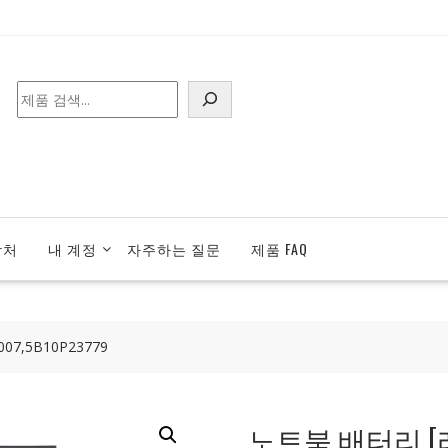
검
색
락처
내 계정
자주하는 질문
제품 FAQ
7,5B10P23779
노트북 배터리 [레