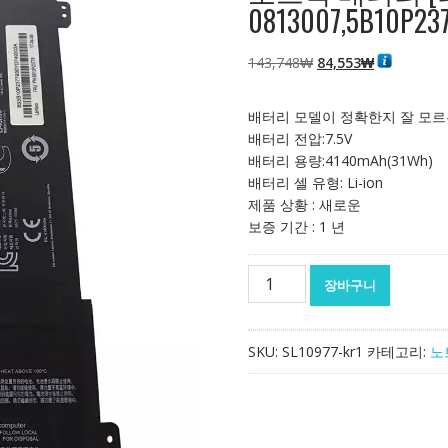
0813007,5B10P23
원
현
143,748
₩
84,553
₩
래
재
가
가
배터리 모델이 정확한지 잘 모르
격:
격:
배터리 전압:7.5V
143,748₩
84,553₩
배터리 용량:4140mAh(31Wh)
배터리 셀 유형: Li-ion
제품 상황 : 새로운
보증 기간 : 1 년
노
장바구니
트
북
배
SKU:
SL10977-kr1
카테고리:
노
터
리
[레
노