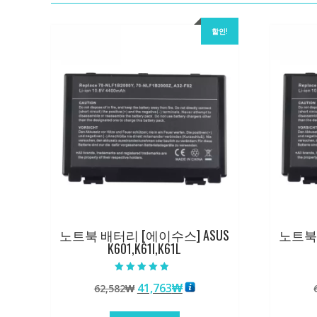
할인!
노트북 배터리 [에이수스] ASUS
노트북 
K601,K61I,K61L
5 중에서
원
현
41,763
₩
62,582
₩
4.50
로 평가됨
래
재