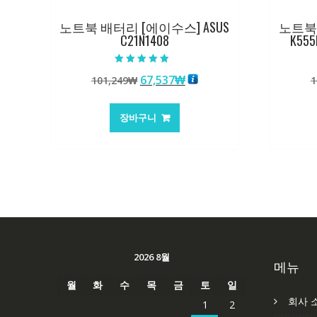
노트북 배터리 [에이수스] ASUS
노트북 
C21N1408
K555
5 중에서
원
현
67,537
₩
101,249
₩
1
4.50
로 평가됨
래
재
가
가
장바구니
격:
격:
101,249₩
67,537₩
2026 8월
메뉴
월
화
수
목
금
토
일
회사 
1
2