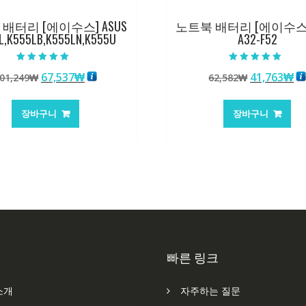
배터리 [에이수스] ASUS
노트북 배터리 [에이수스] 
L,K555LB,K555LN,K555U
A32-F52
5 중에서
5 중에서
원
현
원
현
67,537
₩
41,763
₩
01,249
₩
62,582
₩
5.00
5.00
로 평가됨
로 평가됨
래
재
래
재
가
가
가
가
장바구니
장바구니
격:
격:
격:
격
101,249₩
67,537₩
62,582₩
41
빠른 링크
소개
자주하는 질문