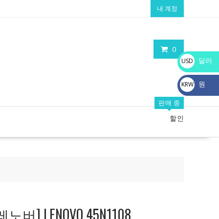
내 계정
0
달러
USD
$
원
KRW
₩
판매 중
할인
버] LENOVO 45N1108