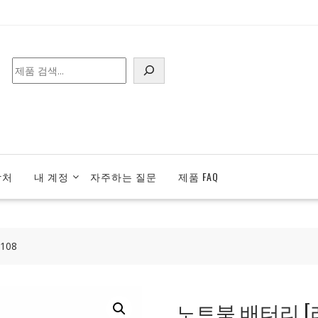
검
색
락처
내 계정
자주하는 질문
제품 FAQ
108
노트북 배터리 [레노