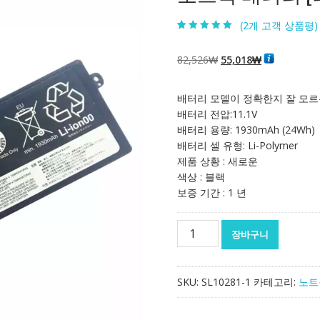
(
2
개 고객 상품평)
5.00
2
개 고객 평
가를 기준으로
5점 만점에
점
원
현
82,526
₩
55,018
₩
으로 평가됨
래
재
가
가
배터리 모델이 정확한지 잘 모르
격:
격:
배터리 전압:11.1V
82,526₩
55,018₩
배터리 용량: 1930mAh (24Wh)
배터리 셀 유형: Li-Polymer
제품 상황 : 새로운
색상 : 블랙
보증 기간 : 1 년
노
장바구니
트
북
배
SKU:
SL10281-1
카테고리:
노트
터
리