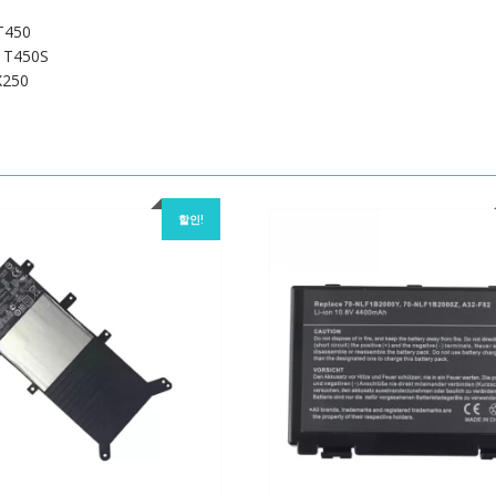
T450
 T450S
X250
할인!