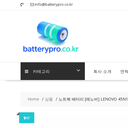
Skip
info@batterypro.co.kr
to
content
카테고리
회사 소개
연
Home
상품
노트북 배터리 [레노버] LENOVO 45N1
할인!