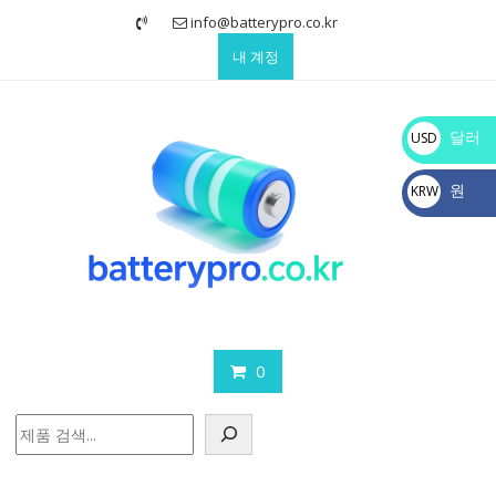
Skip
info@batterypro.co.kr
to
내 계정
content
달러
USD
$
원
KRW
₩
0
검
색