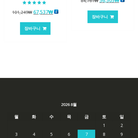
원
현
56,503
₩
84,761
₩
로 평가됨
래
재
5 중에서
원
현
67,537
₩
101,249
₩
5.00
가
가
로 평가됨
장바구니
래
재
격:
격:
가
가
84,761₩
56,503
장바구니
격:
격:
101,249₩
67,537₩
2026 8월
월
화
수
목
금
토
일
1
2
3
4
5
6
7
8
9