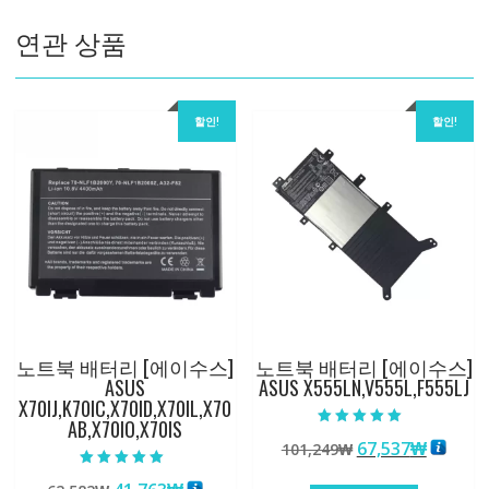
량
연관 상품
할인!
할인!
노트북 배터리 [에이수스]
노트북 배터리 [에이수스]
ASUS
ASUS X555LN,V555L,F555LJ
X70IJ,K70IC,X70ID,X70IL,X70
AB,X70IO,X70IS
5 중에서
원
현
67,537
₩
101,249
₩
5.00
로 평가됨
래
재
5 중에서
5.00