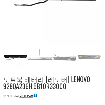
노트북 배터리 [레노버] LENOVO
928QA236H,5B10R33000
원
현
119,057
₩
70,035
₩
래
재