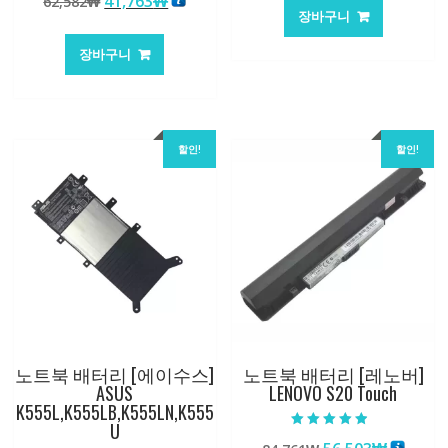
원
현
41,763
₩
62,582
₩
가
가
로 평가됨
장바구니
래
재
격:
격:
가
가
101,249₩
67,537
장바구니
격:
격:
62,582₩
41,763₩
할인!
할인!
노트북 배터리 [에이수스]
노트북 배터리 [레노버]
ASUS
LENOVO S20 Touch
K555L,K555LB,K555LN,K555
U
5 중에서
4.50