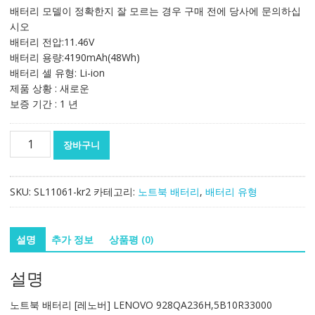
가
가
배터리 모델이 정확한지 잘 모르는 경우 구매 전에 당사에 문의하십
격:
격:
시오
119,057₩
70,035₩
배터리 전압:11.46V
배터리 용량:4190mAh(48Wh)
배터리 셀 유형: Li-ion
제품 상황 : 새로운
보증 기간 : 1 년
노
장바구니
트
북
배
SKU:
SL11061-kr2
카테고리:
노트북 배터리
,
배터리 유형
터
리
[레
설명
추가 정보
상품평 (0)
노
버]
설명
LENOVO
928QA236H,5B10R33000
노트북 배터리 [레노버] LENOVO 928QA236H,5B10R33000
수