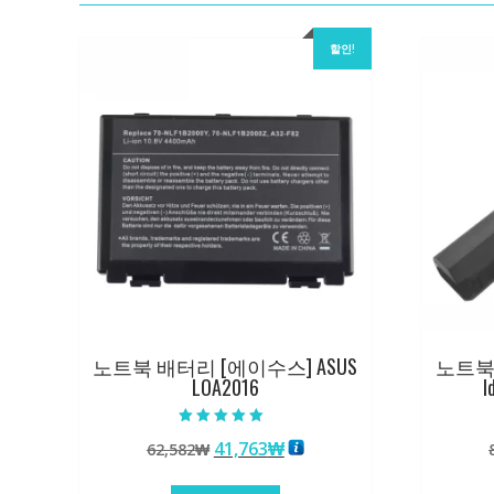
할인!
노트북 배터리 [에이수스] ASUS
노트북 
LOA2016
I
5 중에서
원
현
41,763
₩
62,582
₩
5.00
로 평가됨
래
재