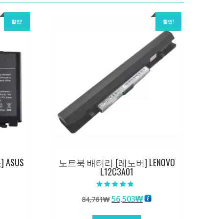
할인!
할인!
ASUS
노트북 배터리 [레노버] LENOVO
L12C3A01
5 중에서
원
현
56,503
₩
84,761
₩
4.50
로 평가됨
래
재