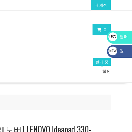
내 계정
0
달러
USD
$
원
KRW
₩
판매 중
할인
] LENOVO Ideapad 330-