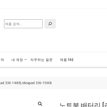
검
색
락처
내 계정
자주하는 질문
제품 FAQ
330-14IKB,Ideapad 330-15IKB
노트북 배터리 [레노버