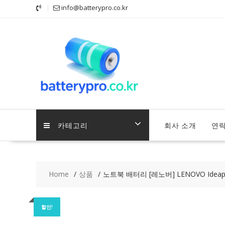
Skip
info@batterypro.co.kr
to
content
카테고리
회사 소개
연
Home
상품
노트북 배터리 [레노버] LENOVO Ideapad 
할인!