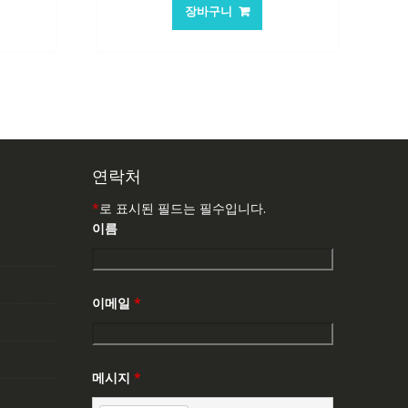
가
가
장바구니
:
격:
격:
,763₩
84,761₩
56,503₩
연락처
*
로 표시된 필드는 필수입니다.
이름
이메일
*
메시지
*