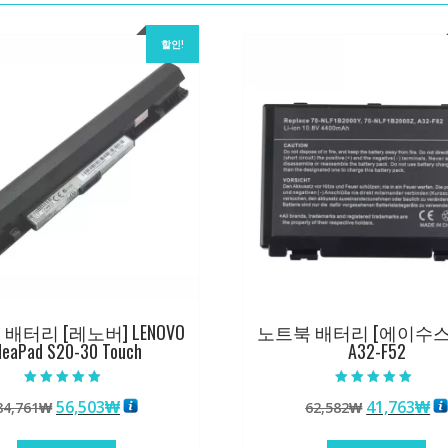
할인!
배터리 [레노버] LENOVO
노트북 배터리 [에이수스] 
deaPad S20-30 Touch
A32-F52
5 중에서
5 중에서
원
현
원
현
56,503
₩
41,763
₩
84,761
₩
62,582
₩
5.00
5.00
로 평가됨
로 평가됨
래
재
래
재