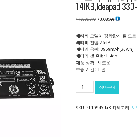
14IKB,Ideapad 330
원
현
119,057
₩
70,035
₩
래
재
가
가
배터리 모델이 정확한지 잘 모르
격:
격:
배터리 전압:7.56V
119,057₩
70,035₩
배터리 용량: 3968mAh(30Wh)
배터리 셀 유형: Li-ion
제품 상황 : 새로운
보증 기간 : 1 년
노
장바구니
트
북
배
SKU:
SL10945-kr3
카테고리:
노
터
리
[레
노