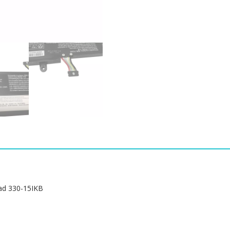
버]
LENOVO
Ideapad
330-
14IKB,Ideapad
330-
15IKB
수
량
d 330-15IKB