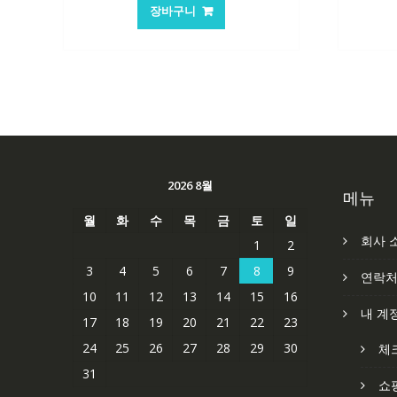
가
가
장바구니
격:
격:
62,582₩
41,763₩
2026 8월
메뉴
월
화
수
목
금
토
일
회사 
1
2
3
4
5
6
7
8
9
연락
10
11
12
13
14
15
16
내 계
17
18
19
20
21
22
23
24
25
26
27
28
29
30
체
31
쇼