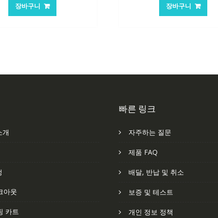
가
가
가
가
장바구니
장바구니
격:
격:
격:
격
84,761₩
56,503₩
62,582₩
41
빠른 링크
소개
자주하는 질문
처
제품 FAQ
정
배달, 반납 및 취소
크아웃
보증 및 테스트
핑 카트
개인 정보 정책