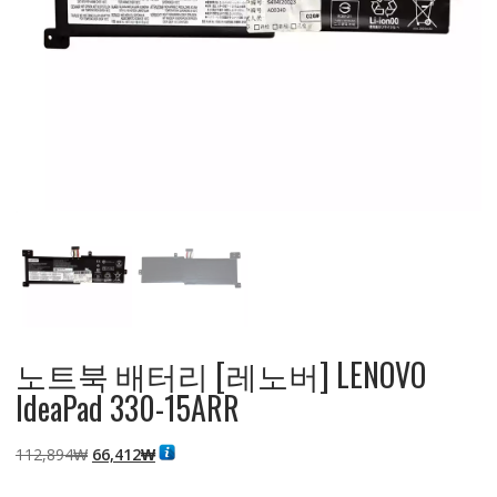
노트북 배터리 [레노버] LENOVO
IdeaPad 330-15ARR
원
현
112,894
₩
66,412
₩
래
재