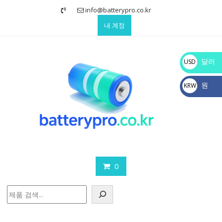
Skip
info@batterypro.co.kr
to
내 계정
content
달러
USD
$
원
KRW
₩
0
검
색