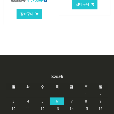
원
현
41,763
₩
62,582
₩
가
가
로 평가됨
장바구니
래
재
격:
격:
가
가
62,582₩
41,763
장바구니
격:
격:
62,582₩
41,763₩
2026 8월
월
화
수
목
금
토
일
1
2
3
4
5
6
7
8
9
10
11
12
13
14
15
16