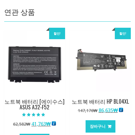
15ARR
연관 상품
수
량
할인!
할인!
노트북 배터리 [에이수스]
노트북 배터리 HP BL04XL
ASUS A32-F52
원
현
86,635
₩
147,176
₩
래
재
5 중에서
가
가
원
현
41,763
₩
62,582
₩
5.00
장바구니
로 평가됨
격:
격:
래
재