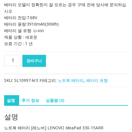
가
가
배터리 모델이 정확한지 잘 모르는 경우 구매 전에 당사에 문의하십
격:
격:
시오
112,894₩
66,412₩
배터리 전압:7.68V
배터리 용량:3910mAh(30Wh)
배터리 셀 유형: Li-ion
제품 상황 : 새로운
보증 기간 : 1 년
노
장바구니
트
북
배
SKU:
SL10997-kr3
카테고리:
노트북 배터리
,
배터리 유형
터
리
[레
설명
추가 정보
상품평 (0)
노
버]
설명
LENOVO
IdeaPad
노트북 배터리 [레노버] LENOVO IdeaPad 330-15ARR
330-