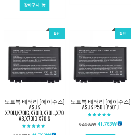
147,176₩
86,635
가
가
장바구니
격:
격:
62,582₩
41,763₩
할인!
할인!
노트북 배터리 [에이수스]
노트북 배터리 [에이수스]
ASUS
ASUS P50IJ,P501J
X70IJ,K70IC,X70ID,X70IL,X70
AB,X70IO,X70IS
5 중에서
원
현
41,763
₩
62,582
₩
4.50
로 평가됨
래
재
5 중에서
5.00