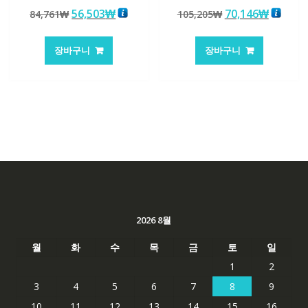
5 중에서
5 중에서
원
현
원
현
56,503
₩
70,146
₩
84,761
₩
105,205
₩
5.00
5.00
로 평가됨
로 평가됨
래
재
래
재
가
가
가
가
장바구니
장바구니
격:
격:
격:
격:
84,761₩
56,503₩
105,205₩
70,146
2026 8월
월
화
수
목
금
토
일
1
2
3
4
5
6
7
8
9
10
11
12
13
14
15
16