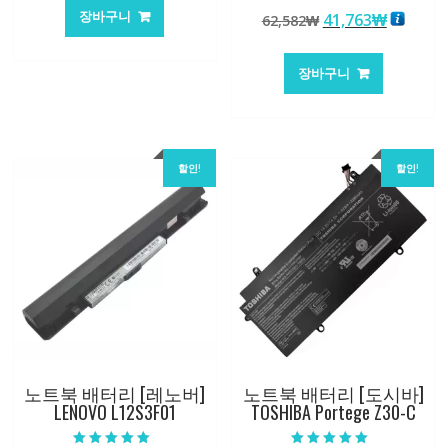
가
가
5 중에서
장바구니
원
현
41,763
₩
62,582
₩
5.00
격:
격:
로 평가됨
래
재
84,761₩
56,503₩
가
가
장바구니
격:
격:
62,582₩
41,763
할인!
할인!
노트북 배터리 [레노버]
노트북 배터리 [도시바]
LENOVO L12S3F01
TOSHIBA Portege Z30-C