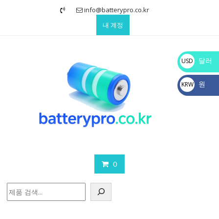
Skip
info@batterypro.co.kr
to
내 계정
content
달러
USD
$
원
KRW
₩
0
검
색