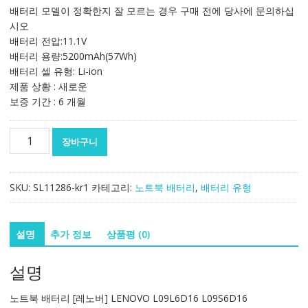
가
가
배터리 모델이 정확한지 잘 모르는 경우 구매 전에 당사에 문의하십
격:
격:
시오
94,962₩
55,920₩
배터리 전압:11.1V
배터리 용량:5200mAh(57Wh)
배터리 셀 유형: Li-ion
제품 상황 : 새로운
보증 기간 : 6 개월
노
장바구니
트
북
배
SKU:
SL11286-kr1
카테고리:
노트북 배터리
,
배터리 유형
터
리
[레
설명
추가 정보
상품평 (0)
노
버]
설명
LENOVO
L09L6D16
노트북 배터리 [레노버] LENOVO L09L6D16 L09S6D16
L09S6D16