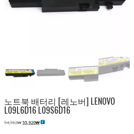
노트북 배터리 [레노버] LENOVO
L09L6D16 L09S6D16
원
현
94,962
₩
55,920
₩
래
재