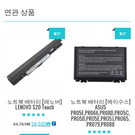
수
연관 상품
량
할인!
할인!
노트북 배터리 [레노버]
노트북 배터리 [에이수스]
LENOVO S20 Touch
ASUS
PR05E,PR066,PR08D,PRO5C,
PRO5D,PRO5E,PRO5J,PRO65,
5 중에서
PR079,PR088
원
현
56,503
₩
84,761
₩
4.50
로 평가됨
래
재