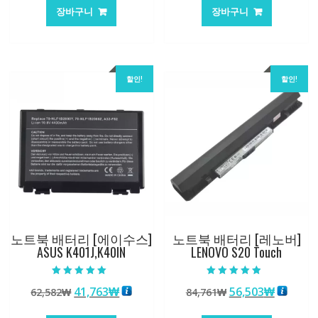
가
가
가
가
장바구니
장바구니
격:
격:
격:
격:
101,249₩
67,537₩
101,249₩
67,537
할인!
할인!
노트북 배터리 [에이수스]
노트북 배터리 [레노버]
ASUS K401J,K40IN
LENOVO S20 Touch
5 중에서
5 중에서
원
현
원
현
41,763
₩
56,503
₩
62,582
₩
84,761
₩
5.00
4.50
로 평가됨
로 평가됨
래
재
래
재