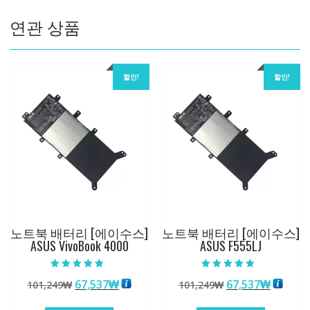
수
연관 상품
량
할인!
할인!
노트북 배터리 [에이수스]
노트북 배터리 [에이수스]
ASUS VivoBook 4000
ASUS F555LJ
5 중에서
5 중에서
원
현
원
현
67,537
₩
67,537
₩
101,249
₩
101,249
₩
5.00
5.00
로 평가됨
로 평가됨
래
재
래
재