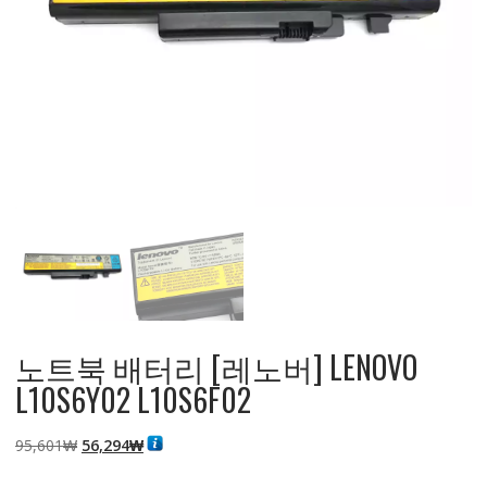
노트북 배터리 [레노버] LENOVO
L10S6Y02 L10S6F02
원
현
95,601
₩
56,294
₩
래
재