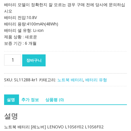
가
가
배터리 모델이 정확한지 잘 모르는 경우 구매 전에 당사에 문의하십
격:
격:
시오
95,601₩
56,294₩
배터리 전압:10.8V
배터리 용량:4100mAh(48Wh)
배터리 셀 유형: Li-ion
제품 상황 : 새로운
보증 기간 : 6 개월
노
장바구니
트
북
배
SKU:
SL11288-kr1
카테고리:
노트북 배터리
,
배터리 유형
터
리
[레
설명
추가 정보
상품평 (0)
노
버]
설명
LENOVO
L10S6Y02
노트북 배터리 [레노버] LENOVO L10S6Y02 L10S6F02
L10S6F02