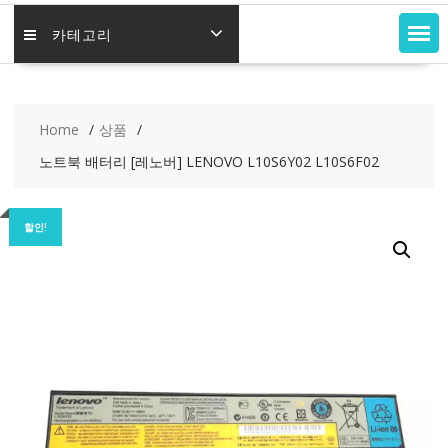
카테고리
Home
상품
노트북 배터리 [레노버] LENOVO L10S6Y02 L10S6F02
할인!