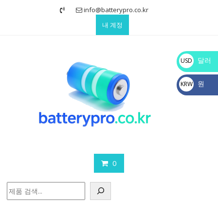
Skip
info@batterypro.co.kr
to
내 계정
content
달러
USD
$
원
KRW
₩
0
검
색