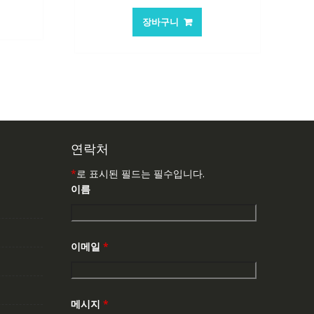
가
가
가
:
장바구니
격:
격:
7,537₩
62,582₩
41,763₩
연락처
*
로 표시된 필드는 필수입니다.
이름
이메일
*
메시지
*