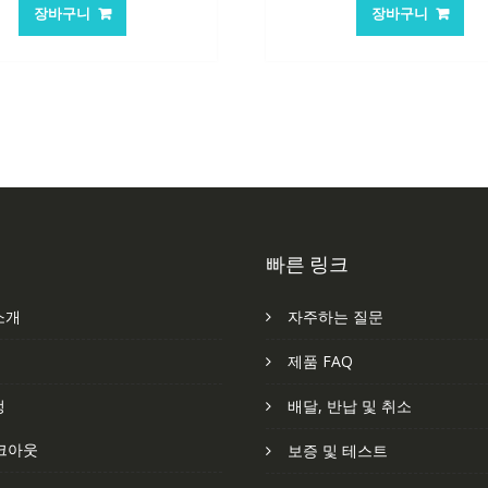
가
가
가
장바구니
장바구니
격:
격:
격:
격
105,205₩
70,146₩
101,249₩
6
빠른 링크
소개
자주하는 질문
처
제품 FAQ
정
배달, 반납 및 취소
크아웃
보증 및 테스트