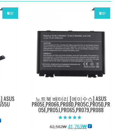
할인!
할인!
ASUS
노트북 배터리 [에이수스] ASUS
555U
PR05E,PR066,PR08D,PRO5C,PRO5D,PR
O5E,PRO5J,PRO65,PR079,PR088
현
5 중에서
원
현
41,763
₩
재
62,582
₩
5.00
로 평가됨
래
재