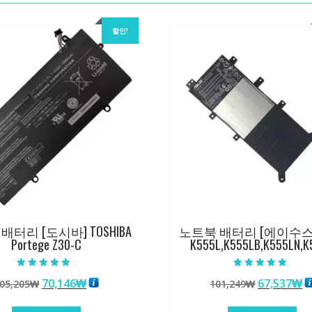
할인!
배터리 [도시바] TOSHIBA
노트북 배터리 [에이수스] 
Portege Z30-C
K555L,K555LB,K555LN,K
5 중에서
5 중에서
원
현
원
70,146
₩
67,537
₩
05,205
₩
101,249
₩
5.00
5.00
로 평가됨
로 평가됨
래
재
래