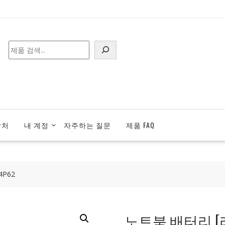
검
색
락처
내 계정
자주하는 질문
제품 FAQ
4P62
노트북 배터리 [레노버