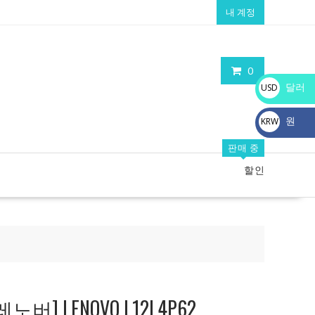
내 계정
0
달러
USD
$
원
KRW
₩
판매 중
할인
] LENOVO L12L4P62