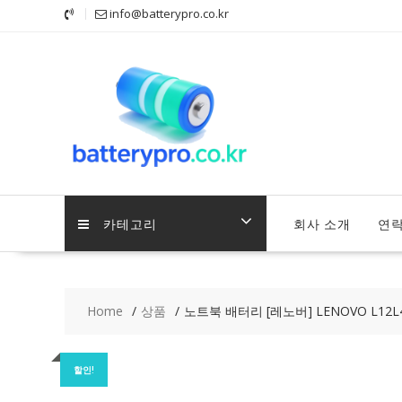
Skip
info@batterypro.co.kr
to
content
카테고리
회사 소개
연
Home
상품
노트북 배터리 [레노버] LENOVO L12L
할인!