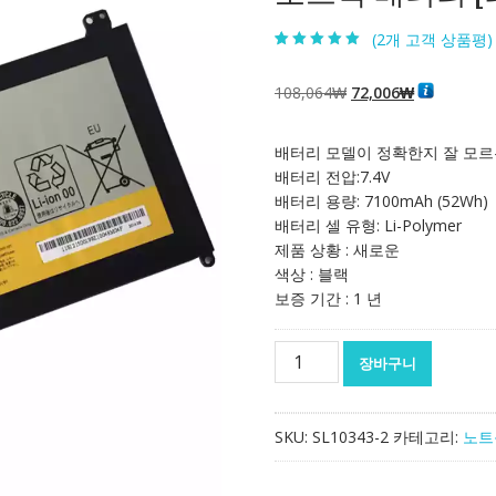
(
2
개 고객 상품평)
5.00
2
개 고객 평
가를 기준으로
5점 만점에
점
원
현
108,064
₩
72,006
₩
으로 평가됨
래
재
가
가
배터리 모델이 정확한지 잘 모르
격:
격:
배터리 전압:7.4V
108,064₩
72,006₩
배터리 용량: 7100mAh (52Wh)
배터리 셀 유형: Li-Polymer
제품 상황 : 새로운
색상 : 블랙
보증 기간 : 1 년
노
장바구니
트
북
배
SKU:
SL10343-2
카테고리:
노트
터
리