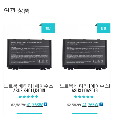
량
연관 상품
할인!
할인!
노트북 배터리 [에이수스]
노트북 배터리 [에이수스]
ASUS K401J,K40IN
ASUS LOA2016
5 중에서
5 중에서
원
현
원
현
41,763
₩
41,763
₩
62,582
₩
62,582
₩
5.00
5.00
로 평가됨
로 평가됨
래
재
래
재