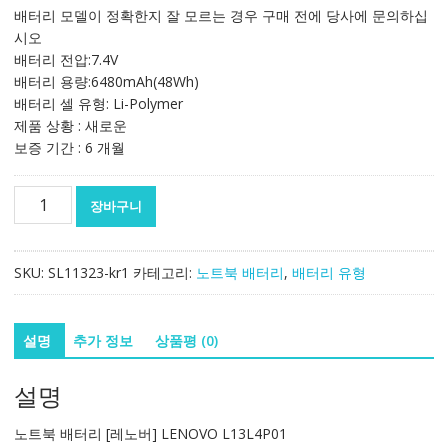
가
가
배터리 모델이 정확한지 잘 모르는 경우 구매 전에 당사에 문의하십
격:
격:
시오
121,708₩
71,645₩
배터리 전압:7.4V
배터리 용량:6480mAh(48Wh)
배터리 셀 유형: Li-Polymer
제품 상황 : 새로운
보증 기간 : 6 개월
노
장바구니
트
북
배
SKU:
SL11323-kr1
카테고리:
노트북 배터리
,
배터리 유형
터
리
[레
설명
추가 정보
상품평 (0)
노
버]
설명
LENOVO
L13L4P01
노트북 배터리 [레노버] LENOVO L13L4P01
수