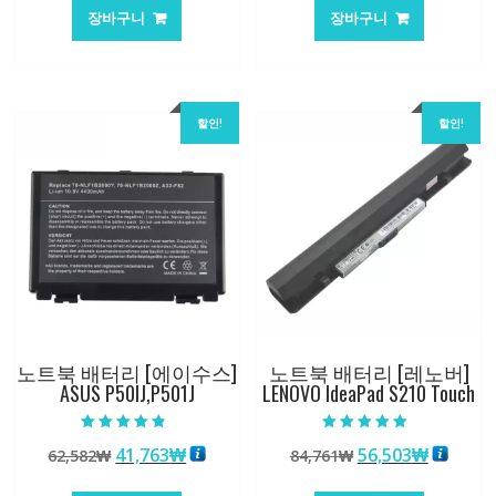
가
가
가
가
장바구니
장바구니
격:
격:
격:
격:
62,582₩
41,763₩
62,582₩
41,763
할인!
할인!
노트북 배터리 [에이수스]
노트북 배터리 [레노버]
ASUS P50IJ,P501J
LENOVO IdeaPad S210 Touch
5 중에서
5 중에서
원
현
원
현
41,763
₩
56,503
₩
62,582
₩
84,761
₩
4.50
5.00
로 평가됨
로 평가됨
래
재
래
재