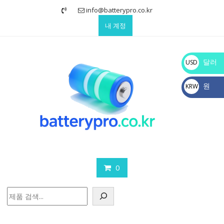
Skip
info@batterypro.co.kr
to
내 계정
content
달러
USD
$
원
KRW
₩
0
검
색