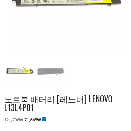
노트북 배터리 [레노버] LENOVO
L13L4P01
원
현
121,708
₩
71,645
₩
래
재