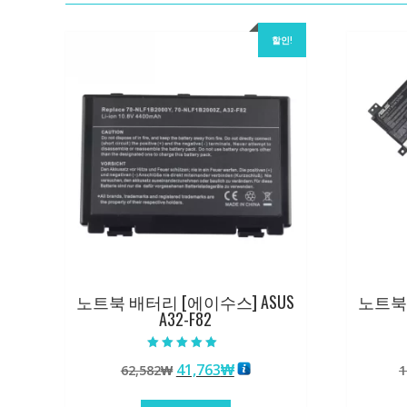
할인!
노트북 배터리 [에이수스] ASUS
노트북 
A32-F82
5 중에서
원
현
41,763
₩
62,582
₩
1
5.00
로 평가됨
래
재