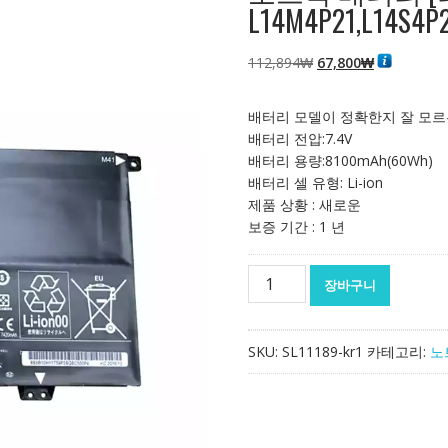
L14M4P21,L14S4P
원
현
112,894
₩
67,800
₩
래
재
가
가
배터리 모델이 정확한지 잘 모르
격:
격:
배터리 전압:7.4V
112,894₩
67,800₩
배터리 용량:8100mAh(60Wh)
배터리 셀 유형: Li-ion
제품 상황 : 새로운
보증 기간 : 1 년
노
장바구니
트
북
배
SKU:
SL11189-kr1
카테고리:
노
터
리
[레
노