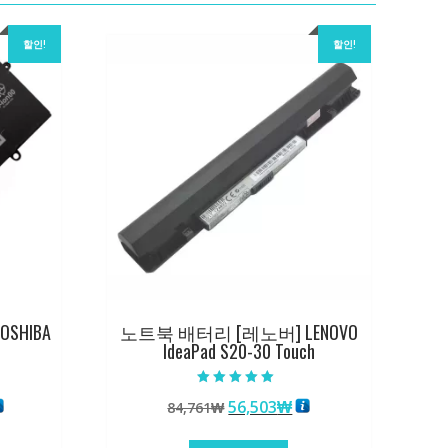
할인!
할인!
SHIBA
노트북 배터리 [레노버] LENOVO
IdeaPad S20-30 Touch
5 중에서
현
원
현
56,503
₩
84,761
₩
5.00
로 평가됨
재
래
재