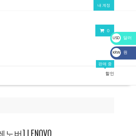
내 계정
0
달러
USD
$
원
KRW
₩
판매 중
할인
노버] LENOVO