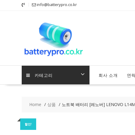
Skip
info@batterypro.co.kr
to
content
카테고리
회사 소개
연
Home
상품
노트북 배터리 [레노버] LENOVO L14M4
할인!