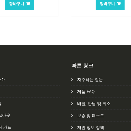
가
가
가
장바구니
장바구니
격:
격:
격:
격
101,249₩
67,537₩
105,205₩
7
빠른 링크
소개
자주하는 질문
처
제품 FAQ
정
배달, 반납 및 취소
크아웃
보증 및 테스트
핑 카트
개인 정보 정책