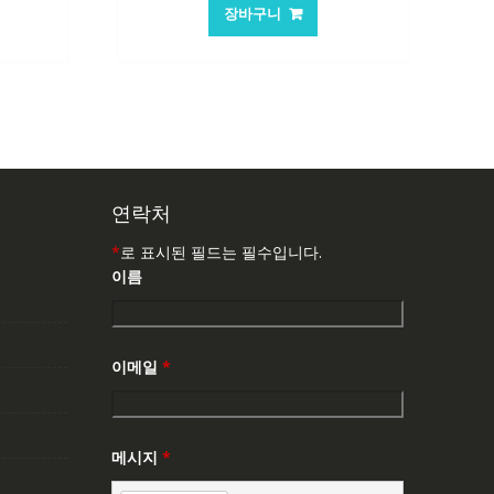
가
가
가
장바구니
:
격:
격:
0,146₩
84,761₩
56,503₩
연락처
*
로 표시된 필드는 필수입니다.
이름
이메일
*
메시지
*