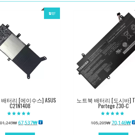
할인!
배터리 [에이수스] ASUS
노트북 배터리 [도시바] TO
C21N1408
Portege Z30-C
5 중에서
5 중에서
원
현
원
67,537
₩
70,146
₩
01,249
₩
105,205
₩
4.50
5.00
로 평가됨
로 평가됨
래
재
래