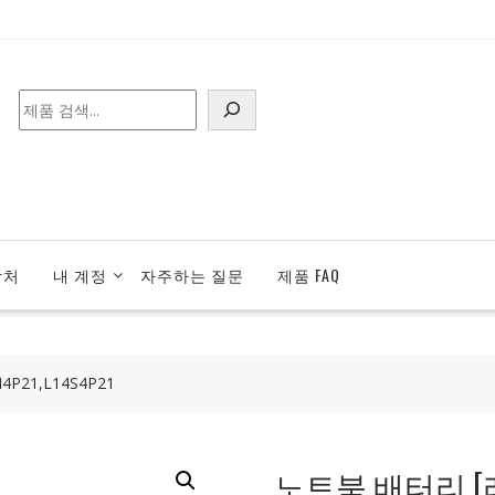
검
색
락처
내 계정
자주하는 질문
제품 FAQ
P21,L14S4P21
노트북 배터리 [레