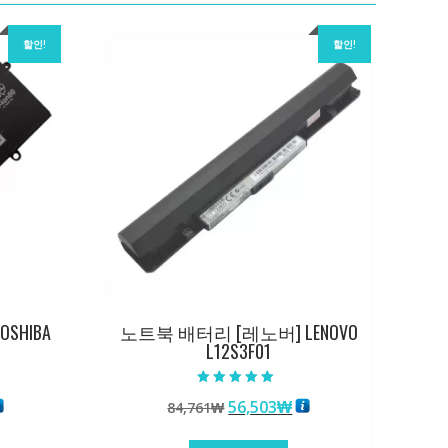
할인!
할인!
SHIBA
노트북 배터리 [레노버] LENOVO
L12S3F01
5 중에서
현
원
현
56,503
₩
84,761
₩
5.00
로 평가됨
재
래
재