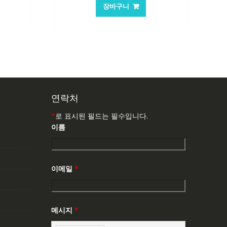
가
가
가
장바구니
:
격:
격:
0,146₩
84,761₩
56,503₩
연락처
*
로 표시된 필드는 필수입니다.
이름
이메일
*
메시지
*