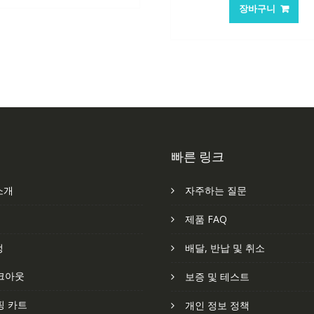
147,176₩
86,635₩
가
장바구니
격:
격
105,205₩
7
빠른 링크
소개
자주하는 질문
처
제품 FAQ
정
배달, 반납 및 취소
크아웃
보증 및 테스트
핑 카트
개인 정보 정책