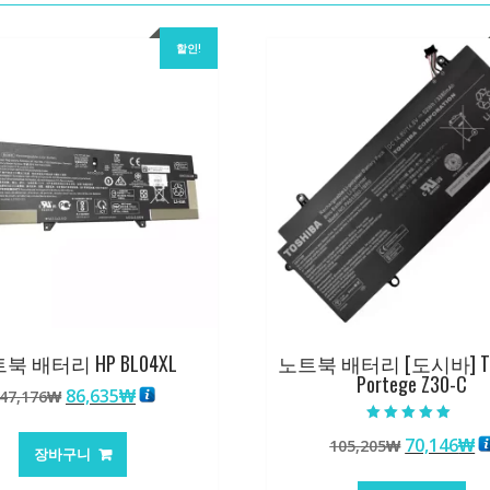
할인!
북 배터리 HP BL04XL
노트북 배터리 [도시바] TO
Portege Z30-C
원
현
86,635
₩
47,176
₩
래
재
5 중에서
가
가
원
70,146
₩
105,205
₩
5.00
장바구니
로 평가됨
격:
격:
래