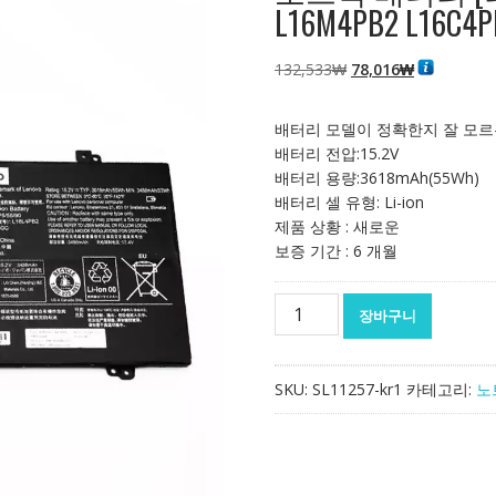
L16M4PB2 L16C4P
원
현
132,533
₩
78,016
₩
래
재
가
가
배터리 모델이 정확한지 잘 모르
격:
격:
배터리 전압:15.2V
132,533₩
78,016₩
배터리 용량:3618mAh(55Wh)
배터리 셀 유형: Li-ion
제품 상황 : 새로운
보증 기간 : 6 개월
노
장바구니
트
북
배
SKU:
SL11257-kr1
카테고리:
노
터
리
[레
노