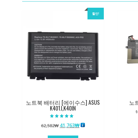
할인!
노트북 배터리 [에이수스] ASUS
노트
K401J,K40IN
1
5 중에서
원
현
41,763
₩
62,582
₩
5.00
로 평가됨
래
재