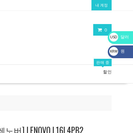
내 계정
0
달러
USD
$
원
KRW
₩
판매 중
할인
] LENOVO L16L4PB2