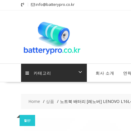
Skip
info@batterypro.co.kr
to
content
카테고리
회사 소개
연
Home
상품
노트북 배터리 [레노버] LENOVO L16L4P
할인!