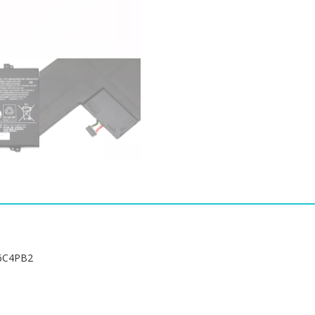
버]
LENOVO
L16L4PB2
L16M4PB2
L16C4PB2
수
량
6C4PB2