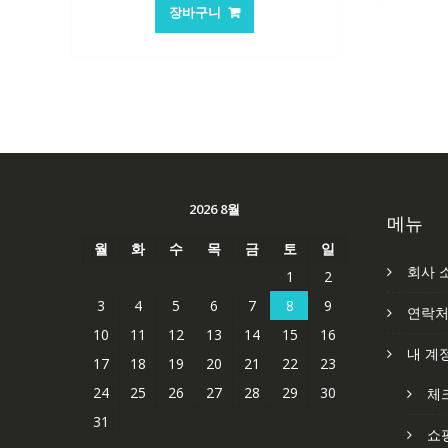
가
가
장바구니
격:
격:
62,582₩
41,763₩
2026 8월
메뉴
월
화
수
목
금
토
일
회사 
1
2
3
4
5
6
7
8
9
연락
10
11
12
13
14
15
16
내 계
17
18
19
20
21
22
23
24
25
26
27
28
29
30
체
31
쇼