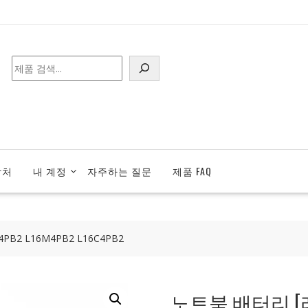
검
색
락처
내 계정
자주하는 질문
제품 FAQ
B2 L16M4PB2 L16C4PB2
노트북 배터리 [레노버