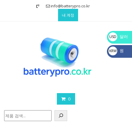
Skip
info@batterypro.co.kr
to
내 계정
content
달러
USD
$
원
KRW
₩
0
검
색