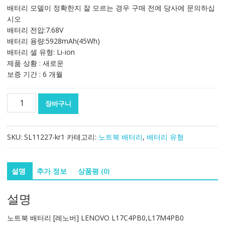
가
가
배터리 모델이 정확한지 잘 모르는 경우 구매 전에 당사에 문의하십
격:
격:
시오
126,163₩
74,268₩
배터리 전압:7.68V
배터리 용량:5928mAh(45Wh)
배터리 셀 유형: Li-ion
제품 상황 : 새로운
보증 기간 : 6 개월
노
장바구니
트
북
배
SKU:
SL11227-kr1
카테고리:
노트북 배터리
,
배터리 유형
터
리
[레
설명
추가 정보
상품평 (0)
노
버]
설명
LENOVO
L17C4PB0,L17M4PB0
노트북 배터리 [레노버] LENOVO L17C4PB0,L17M4PB0
수