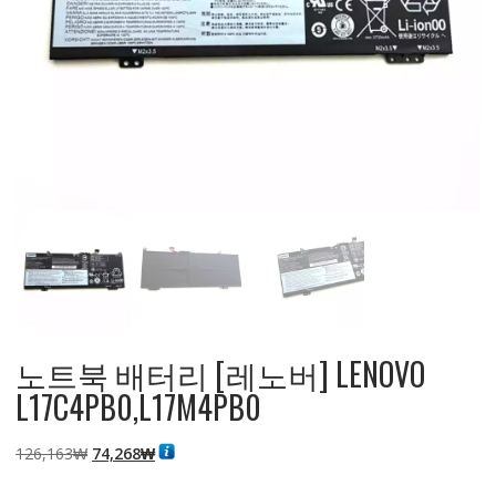
노트북 배터리 [레노버] LENOVO
L17C4PB0,L17M4PB0
원
현
126,163
₩
74,268
₩
래
재