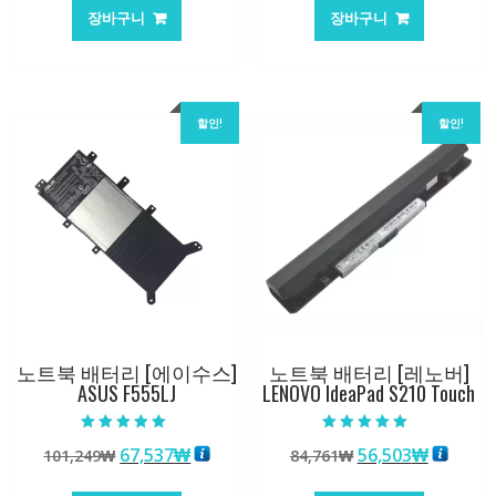
가
가
가
가
장바구니
장바구니
격:
격:
격:
격:
101,249₩
67,537₩
62,582₩
41,763
할인!
할인!
노트북 배터리 [에이수스]
노트북 배터리 [레노버]
ASUS F555LJ
LENOVO IdeaPad S210 Touch
5 중에서
5 중에서
원
현
원
현
67,537
₩
56,503
₩
101,249
₩
84,761
₩
5.00
5.00
로 평가됨
로 평가됨
래
재
래
재