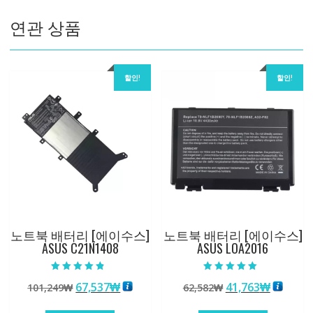
량
연관 상품
할인!
할인!
노트북 배터리 [에이수스]
노트북 배터리 [에이수스]
ASUS C21N1408
ASUS LOA2016
5 중에서
5 중에서
원
현
원
현
67,537
₩
41,763
₩
101,249
₩
62,582
₩
4.50
5.00
로 평가됨
로 평가됨
래
재
래
재