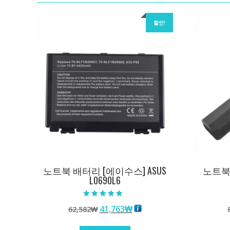
할인!
노트북 배터리 [에이수스] ASUS
노트북 
L0690L6
5 중에서
원
현
41,763
₩
62,582
₩
4.50
로 평가됨
래
재