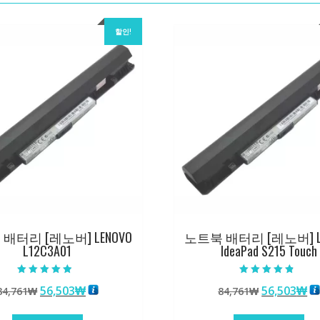
할인!
배터리 [레노버] LENOVO
노트북 배터리 [레노버] L
L12C3A01
IdeaPad S215 Touch
5 중에서
5 중에서
원
현
원
현
56,503
₩
56,503
₩
84,761
₩
84,761
₩
4.50
4.50
로 평가됨
로 평가됨
래
재
래
재