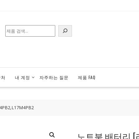
검
색
락처
내 계정
자주하는 질문
제품 FAQ
PB2,L17M4PB2
노트북 배터리 [레