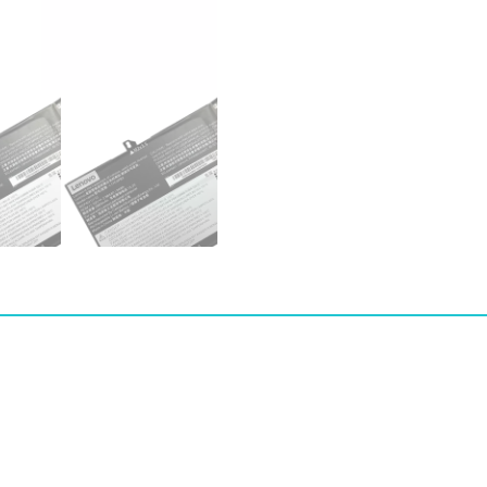
버]
LENOVO
L17C4PB2,L17M4PB2
수
량