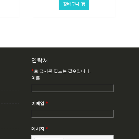
가
가
장바구니
:
격:
격:
,503₩
62,582₩
41,763₩
연락처
*
로 표시된 필드는 필수입니다.
이름
이메일
*
메시지
*