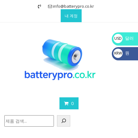
Skip
info@batterypro.co.kr
to
내 계정
content
달러
USD
$
원
KRW
₩
0
검
색