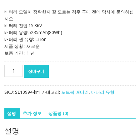
래
재
가
가
배터리 모델이 정확한지 잘 모르는 경우 구매 전에 당사에 문의하십
격:
격:
시오
156,087₩
91,812₩
배터리 전압:15.36V
배터리 용량:5235mAh(80Wh)
배터리 셀 유형: Li-ion
제품 상황 : 새로운
보증 기간 : 1 년
노
장바구니
트
북
배
SKU:
SL10994-kr1
카테고리:
노트북 배터리
,
배터리 유형
터
리
[레
설명
추가 정보
상품평 (0)
노
버]
설명
LENOVO
L17M4P72,L17C4P72,L17L4P72