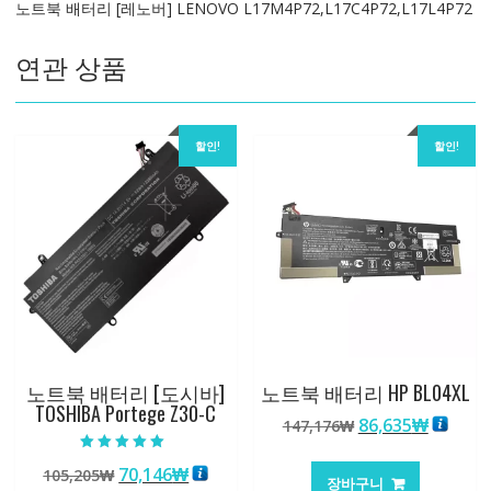
노트북 배터리 [레노버] LENOVO L17M4P72,L17C4P72,L17L4P72
수
량
연관 상품
할인!
할인!
노트북 배터리 [도시바]
노트북 배터리 HP BL04XL
TOSHIBA Portege Z30-C
원
현
86,635
₩
147,176
₩
래
재
5 중에서
가
가
원
현
70,146
₩
105,205
₩
5.00
장바구니
로 평가됨