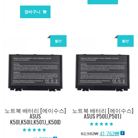
격:
격:
래
재
147,176₩
86,635
가
가
장바구니
격:
격:
105,205₩
70,146₩
할인!
할인!
노트북 배터리 [에이수스]
노트북 배터리 [에이수스]
ASUS
ASUS P50IJ,P501J
K50I,K50IJ,K501J,,K50ID
5 중에서
원
현
41,763
₩
62,582
₩
4.50
5 중에서
로 평가됨