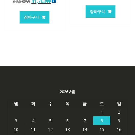
원
현
41,763
₩
62,582
₩
래
재
5.00
로 평가됨
래
재
가
가
장바구니
가
가
격:
격:
장바구니
격:
격:
62,582₩
41,763
62,582₩
41,763₩
2026 8월
월
화
수
목
금
토
일
1
2
3
4
5
6
7
8
9
10
11
12
13
14
15
16