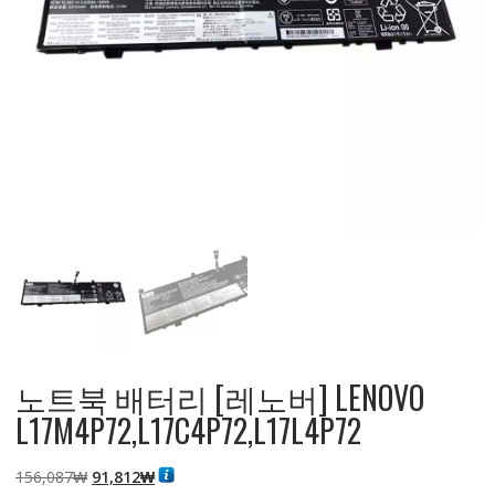
노트북 배터리 [레노버] LENOVO
L17M4P72,L17C4P72,L17L4P72
원
현
156,087
₩
91,812
₩