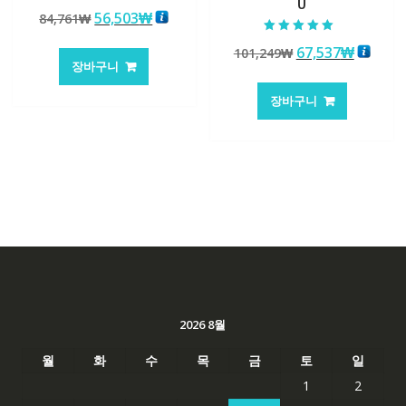
U
5 중에서
원
현
56,503
₩
84,761
₩
4.50
로 평가됨
래
재
5 중에서
원
현
67,537
₩
101,249
₩
5.00
가
가
로 평가됨
장바구니
래
재
격:
격:
가
가
84,761₩
56,503₩
장바구니
격:
격:
101,249₩
67,537
2026 8월
월
화
수
목
금
토
일
1
2