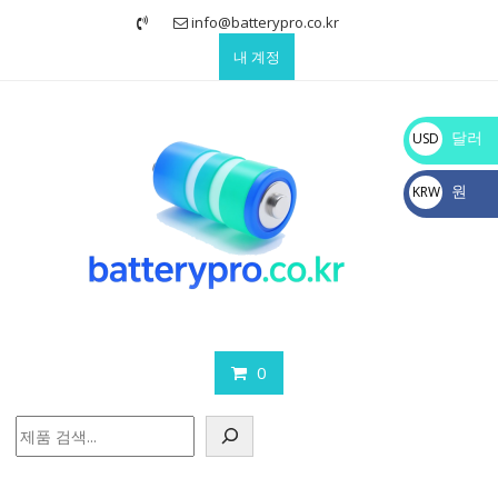
Skip
info@batterypro.co.kr
to
내 계정
content
달러
USD
$
원
KRW
₩
0
검
색