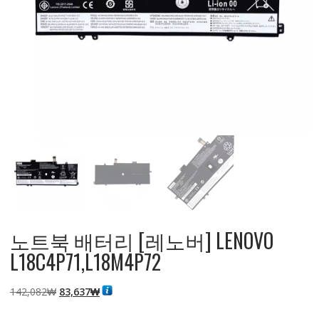
노트북 배터리 [레노버] LENOVO
L18C4P71,L18M4P72
원
현
142,082
₩
83,637
₩
래
재