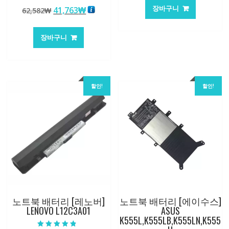
가
가
5 중에서
장바구니
원
현
41,763
₩
62,582
₩
5.00
격:
격:
로 평가됨
래
재
84,761₩
56,503
가
가
장바구니
격:
격:
62,582₩
41,763₩
할인!
할인!
노트북 배터리 [레노버]
노트북 배터리 [에이수스]
LENOVO L12C3A01
ASUS
K555L,K555LB,K555LN,K555