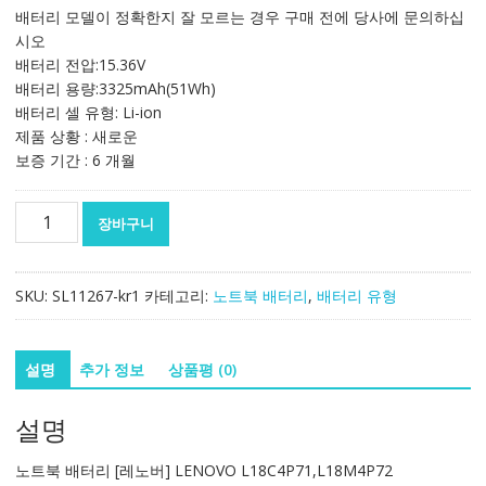
가
가
배터리 모델이 정확한지 잘 모르는 경우 구매 전에 당사에 문의하십
격:
격:
시오
142,082₩
83,637₩
배터리 전압:15.36V
배터리 용량:3325mAh(51Wh)
배터리 셀 유형: Li-ion
제품 상황 : 새로운
보증 기간 : 6 개월
노
장바구니
트
북
배
SKU:
SL11267-kr1
카테고리:
노트북 배터리
,
배터리 유형
터
리
[레
설명
추가 정보
상품평 (0)
노
버]
설명
LENOVO
L18C4P71,L18M4P72
노트북 배터리 [레노버] LENOVO L18C4P71,L18M4P72
수