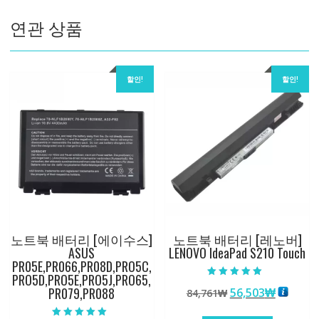
량
연관 상품
할인!
할인!
노트북 배터리 [에이수스]
노트북 배터리 [레노버]
ASUS
LENOVO IdeaPad S210 Touch
PR05E,PR066,PR08D,PRO5C,
PRO5D,PRO5E,PRO5J,PRO65,
5 중에서
PR079,PR088
원
현
56,503
₩
84,761
₩
5.00
로 평가됨
래
재