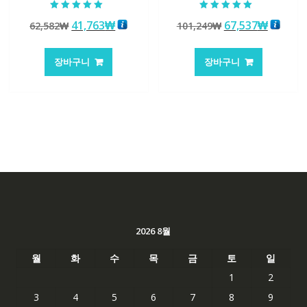
5 중에서
5 중에서
원
현
원
현
41,763
₩
67,537
₩
62,582
₩
101,249
₩
5.00
5.00
로 평가됨
로 평가됨
래
재
래
재
가
가
가
가
장바구니
장바구니
격:
격:
격:
격:
62,582₩
41,763₩
101,249₩
67,537
2026 8월
월
화
수
목
금
토
일
1
2
3
4
5
6
7
8
9