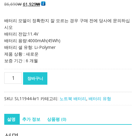
원
현
86,690
₩
61,929
₩
래
재
가
가
배터리 모델이 정확한지 잘 모르는 경우 구매 전에 당사에 문의하십
격:
격:
시오
86,690₩
61,929₩
배터리 전압:11.4V
배터리 용량:4000mAh(45Wh)
배터리 셀 유형: Li-Polymer
제품 상황 : 새로운
보증 기간 : 6 개월
노
장바구니
트
북
배
SKU:
SL11944-kr1
카테고리:
노트북 배터리
,
배터리 유형
터
리
[레
설명
추가 정보
상품평 (0)
노
버]
설명
LENOVO