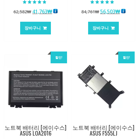
5 중에서
5 중에서
원
현
원
현
41,763
₩
56,503
₩
62,582
₩
84,761
₩
4.50
5.00
로 평가됨
로 평가됨
래
재
래
재
가
가
가
가
장바구니
장바구니
격:
격:
격:
격:
62,582₩
41,763₩
84,761₩
56,503
할인!
할인!
노트북 배터리 [에이수스]
노트북 배터리 [에이수스]
ASUS LOA2016
ASUS F555LJ