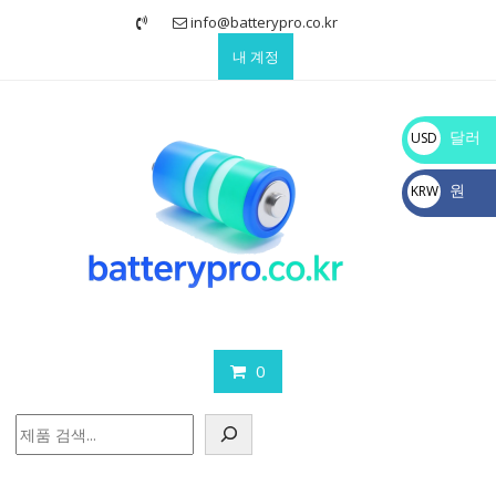
Skip
info@batterypro.co.kr
to
내 계정
content
달러
USD
$
원
KRW
₩
0
검
색