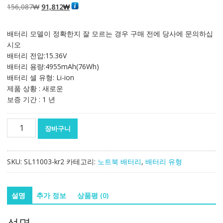
원
현
156,087
₩
91,812
₩
래
재
가
가
배터리 모델이 정확한지 잘 모르는 경우 구매 전에 당사에 문의하십
격:
격:
시오
156,087₩
91,812₩
배터리 전압:15.36V
배터리 용량:4955mAh(76Wh)
배터리 셀 유형: Li-ion
제품 상황 : 새로운
보증 기간 : 1 년
노
장바구니
트
북
배
SKU:
SL11003-kr2
카테고리:
노트북 배터리
,
배터리 유형
터
리
[레
설명
추가 정보
상품평 (0)
노
버]
설명
LENOVO