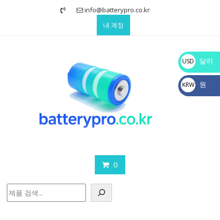
Skip
info@batterypro.co.kr
to
내 계정
content
달러
USD
$
원
KRW
₩
0
검
색