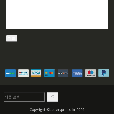
검
색
Copyright ©batterypro.co.kr 2026