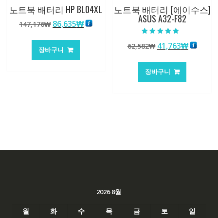
노트북 배터리 HP BL04XL
노트북 배터리 [에이수스]
ASUS A32-F82
원
현
86,635
₩
147,176
₩
래
재
5 중에서
가
가
원
현
41,763
₩
62,582
₩
5.00
장바구니
로 평가됨
격:
격:
래
재
147,176₩
86,635₩
가
가
장바구니
격:
격:
62,582₩
41,763
2026 8월
월
화
수
목
금
토
일