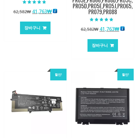
PRO5D,PRO5E,PRO5J,PRO65,
5 중에서
PR079,PR088
원
현
41,763
₩
62,582
₩
4.50
로 평가됨
래
재
가
가
5 중에서
장바구니
원
현
41,763
₩
62,582
₩
5.00
격:
격:
로 평가됨
래
재
62,582₩
41,763₩
가
가
장바구니
격:
격:
62,582₩
41,763
할인!
할인!