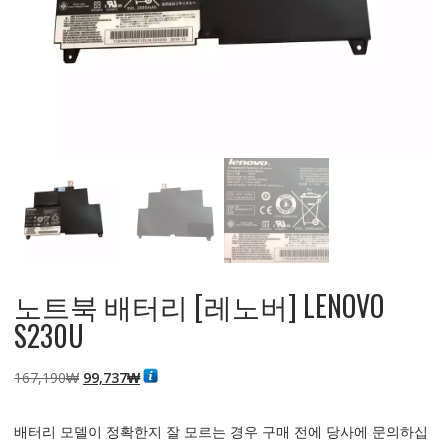
노트북 배터리 [레노버] LENOVO
S230U
원
현
167,190
₩
99,737
₩
래
재
가
가
배터리 모델이 정확한지 잘 모르는 경우 구매 전에 당사에 문의하십
격:
격: