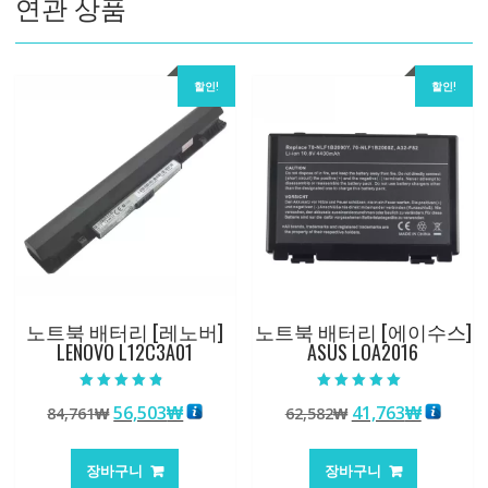
연관 상품
할인!
할인!
노트북 배터리 [레노버]
노트북 배터리 [에이수스]
LENOVO L12C3A01
ASUS LOA2016
5 중에서
5 중에서
원
현
원
현
56,503
₩
41,763
₩
84,761
₩
62,582
₩
4.50
5.00
로 평가됨
로 평가됨
래
재
래
재
가
가
가
가
장바구니
장바구니
격:
격:
격:
격: