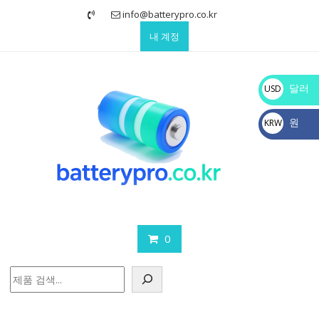
Skip
info@batterypro.co.kr
to
내 계정
content
달러
USD
$
원
KRW
₩
0
검
색