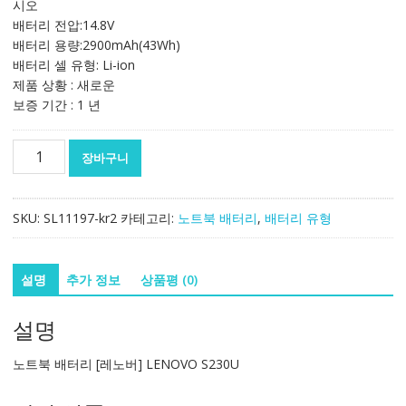
시오
167,190₩
99,737₩
배터리 전압:14.8V
배터리 용량:2900mAh(43Wh)
배터리 셀 유형: Li-ion
제품 상황 : 새로운
보증 기간 : 1 년
노
장바구니
트
북
배
SKU:
SL11197-kr2
카테고리:
노트북 배터리
,
배터리 유형
터
리
[레
설명
추가 정보
상품평 (0)
노
버]
설명
LENOVO
S230U
노트북 배터리 [레노버] LENOVO S230U
수
량