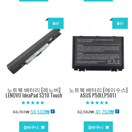
84,761₩
56,503₩
62,582₩
41,763
할인!
할인!
노트북 배터리 [레노버]
노트북 배터리 [에이수스]
LENOVO IdeaPad S210 Touch
ASUS P50IJ,P501J
5 중에서
5 중에서
원
현
원
현
56,503
₩
41,763
₩
84,761
₩
62,582
₩
5.00
4.50
로 평가됨
로 평가됨
래
재
래
재
가
가
가
가
장바구니
장바구니
격:
격:
격:
격: