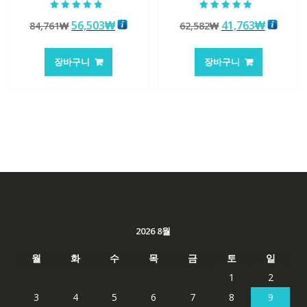
5 중에서
5 중에서
원
현
원
현
56,503
₩
41,763
₩
84,761
₩
62,582
₩
4.50
4.50
로 평가됨
로 평가됨
래
재
래
재
가
가
가
가
장바구니
장바구니
격:
격:
격:
격:
84,761₩
56,503₩
62,582₩
41,763
2026 8월
월
화
수
목
금
토
일
1
2
3
4
5
6
7
8
9