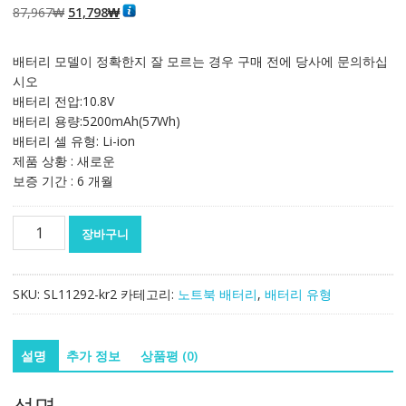
원
현
87,967
₩
51,798
₩
래
재
가
가
배터리 모델이 정확한지 잘 모르는 경우 구매 전에 당사에 문의하십
격:
격:
시오
87,967₩
51,798₩
배터리 전압:10.8V
배터리 용량:5200mAh(57Wh)
배터리 셀 유형: Li-ion
제품 상황 : 새로운
보증 기간 : 6 개월
노
장바구니
트
북
배
SKU:
SL11292-kr2
카테고리:
노트북 배터리
,
배터리 유형
터
리
[레
설명
추가 정보
상품평 (0)
노
버]
설명
LENOVO