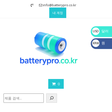
Skip
info@batterypro.co.kr
to
내 계정
content
달러
USD
$
원
KRW
₩
0
검
색