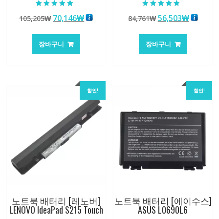
5 중에서
5 중에서
원
현
원
현
70,146
₩
56,503
₩
105,205
₩
84,761
₩
5.00
4.50
로 평가됨
로 평가됨
래
재
래
재
가
가
가
가
장바구니
장바구니
격:
격:
격:
격:
105,205₩
70,146₩
84,761₩
56,503
할인!
할인!
노트북 배터리 [레노버]
노트북 배터리 [에이수스]
LENOVO IdeaPad S215 Touch
ASUS L0690L6