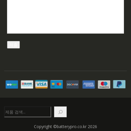
검
색
Copyright ©batterypro.co.kr 2026