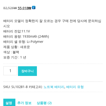
5.00
2
개 고객 평
가를 기준으로
5점 만점에
점
원
현
82,526
₩
55,018
₩
으로 평가됨
래
재
가
가
배터리 모델이 정확한지 잘 모르는 경우 구매 전에 당사에 문의하십
격:
격:
시오
82,526₩
55,018₩
배터리 전압:11.1V
배터리 용량: 1930mAh (24Wh)
배터리 셀 유형: Li-Polymer
제품 상황 : 새로운
색상 : 블랙
보증 기간 : 1 년
노
장바구니
트
북
배
SKU:
SL10281-8
카테고리:
노트북 배터리
,
배터리 유형
터
리
[레
설명
추가 정보
상품평 (2)
노