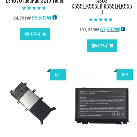
LENOVO IdeaPad S215 Touch
ASUS
K555L,K555LB,K555LN,K555
U
5 중에서
원
현
56,503
₩
84,761
₩
4.50
로 평가됨
래
재
5 중에서
원
현
67,537
₩
101,249
₩
5.00
가
가
로 평가됨
장바구니
래
재
격:
격:
가
가
84,761₩
56,503₩
장바구니
격:
격:
101,249₩
67,537
할인!
할인!