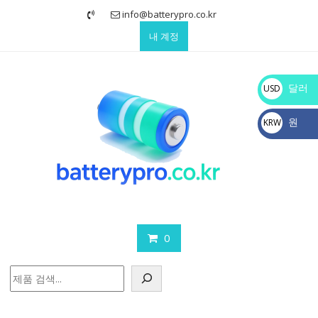
Skip
info@batterypro.co.kr
to
내 계정
content
달러
USD
$
원
KRW
₩
0
검
색