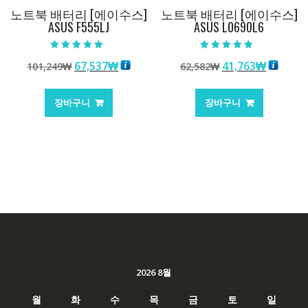
노트북 배터리 [에이수스]
노트북 배터리 [에이수스]
ASUS F555LJ
ASUS L0690L6
5 중에서
5 중에서
원
현
원
현
67,537
₩
41,763
₩
101,249
₩
62,582
₩
5.00
4.50
로 평가됨
로 평가됨
래
재
래
재
가
가
가
가
장바구니
장바구니
격:
격:
격:
격:
101,249₩
67,537₩
62,582₩
41,763
2026 8월
월
화
수
목
금
토
일