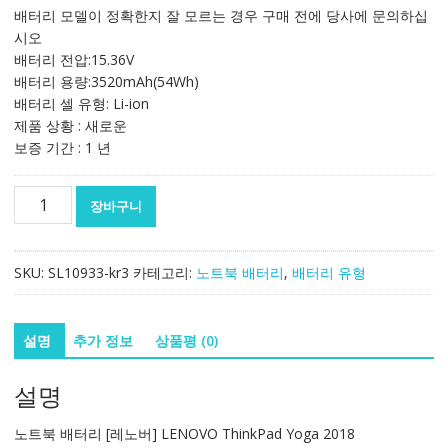
가
가
배터리 모델이 정확한지 잘 모르는 경우 구매 전에 당사에 문의하십
격:
격:
시오
149,924₩
88,189₩
배터리 전압:15.36V
배터리 용량:3520mAh(54Wh)
배터리 셀 유형: Li-ion
제품 상황 : 새로운
보증 기간 : 1 년
노
장바구니
트
북
배
SKU:
SL10933-kr3
카테고리:
노트북 배터리
,
배터리 유형
터
리
[레
설명
추가 정보
상품평 (0)
노
버]
설명
LENOVO
ThinkPad
노트북 배터리 [레노버] LENOVO ThinkPad Yoga 2018
Yoga