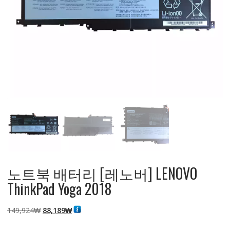
노트북 배터리 [레노버] LENOVO
ThinkPad Yoga 2018
원
현
149,924
₩
88,189
₩
래
재