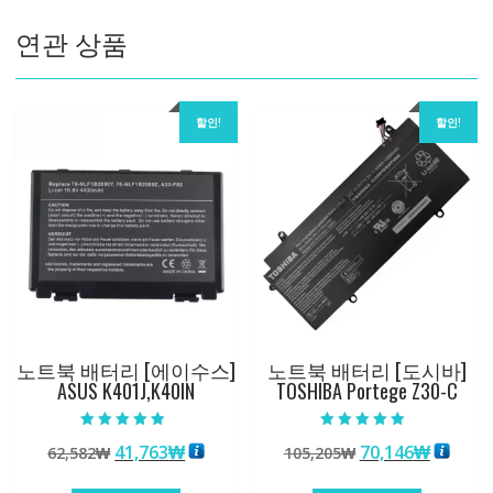
2018
연관 상품
수
량
할인!
할인!
노트북 배터리 [에이수스]
노트북 배터리 [도시바]
ASUS K401J,K40IN
TOSHIBA Portege Z30-C
5 중에서
5 중에서
원
현
원
현
41,763
₩
70,146
₩
62,582
₩
105,205
₩
5.00
5.00
로 평가됨
로 평가됨
래
재
래
재