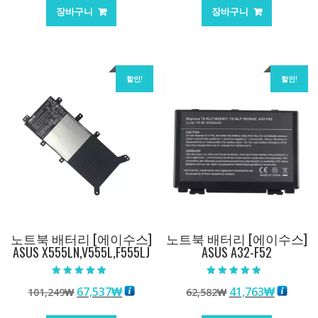
가
가
가
가
장바구니
장바구니
격:
격:
격:
격:
62,582₩
41,763₩
105,205₩
70,146
할인!
할인!
노트북 배터리 [에이수스]
노트북 배터리 [에이수스]
ASUS X555LN,V555L,F555LJ
ASUS A32-F52
5 중에서
5 중에서
원
현
원
현
67,537
₩
41,763
₩
101,249
₩
62,582
₩
5.00
5.00
로 평가됨
로 평가됨
래
재
래
재