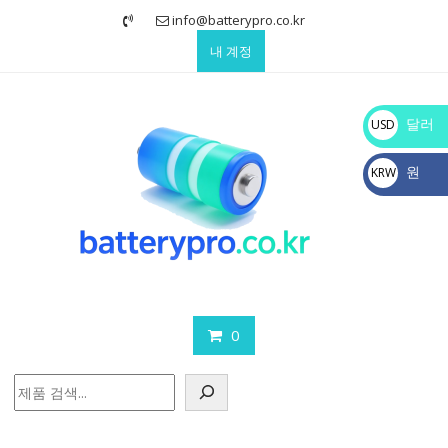
Skip
info@batterypro.co.kr
to
내 계정
content
달러
USD
$
원
KRW
₩
0
검
색