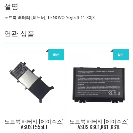
설명
LENOVO
Yoga
노트북 배터리 [레노버] LENOVO Yoga 3 11 80J8
3
11
연관 상품
80J8
수
량
할인!
할인!
노트북 배터리 [에이수스]
노트북 배터리 [에이수스]
ASUS F555LJ
ASUS K601,K61I,K61L