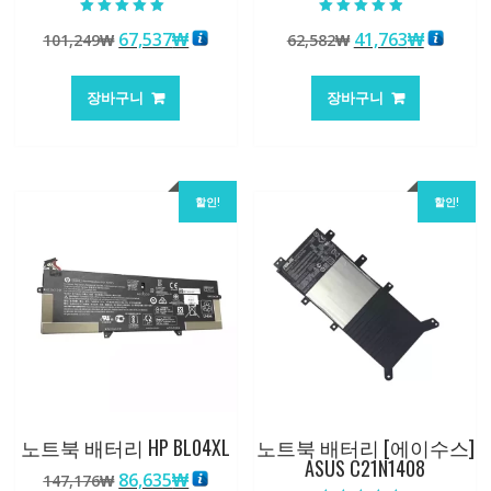
5 중에서
5 중에서
원
현
원
현
67,537
₩
41,763
₩
101,249
₩
62,582
₩
5.00
4.50
로 평가됨
로 평가됨
래
재
래
재
가
가
가
가
장바구니
장바구니
격:
격:
격:
격:
101,249₩
67,537₩
62,582₩
41,763
할인!
할인!
노트북 배터리 HP BL04XL
노트북 배터리 [에이수스]
ASUS C21N1408
원
현
86,635
₩
147,176
₩