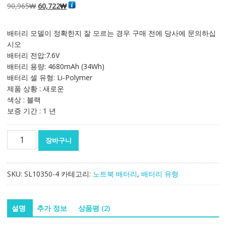
으로 5점 만
원
현
90,965
₩
60,722
₩
점에
점으로
평가됨
래
재
가
가
배터리 모델이 정확한지 잘 모르는 경우 구매 전에 당사에 문의하십
격:
격:
시오
90,965₩
60,722₩
배터리 전압:7.6V
배터리 용량: 4680mAh (34Wh)
배터리 셀 유형: Li-Polymer
제품 상황 : 새로운
색상 : 블랙
보증 기간 : 1 년
노
장바구니
트
북
배
SKU:
SL10350-4
카테고리:
노트북 배터리
,
배터리 유형
터
리
[레
설명
추가 정보
상품평 (2)
노
버]