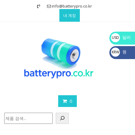
Skip
info@batterypro.co.kr
to
내 계정
content
달러
USD
$
원
KRW
₩
0
검
색