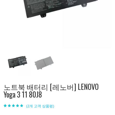
노트북 배터리 [레노버] LENOVO
Yoga 3 11 80J8
(
2
개 고객 상품평)
4.50
2
개 고객
평가를 기준