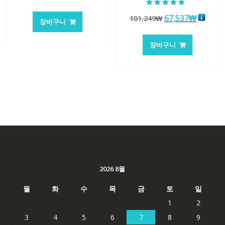
래
재
5 중에서
가
가
원
현
67,537
₩
101,249
₩
4.50
장바구니
로 평가됨
격:
격:
래
재
147,176₩
86,635₩
가
가
장바구니
격:
격:
101,249₩
67,537
2026 8월
월
화
수
목
금
토
일
1
2
3
4
5
6
7
8
9