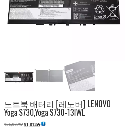
노트북 배터리 [레노버] LENOVO
Yoga S730,Yoga S730-13IWL
원
현
156,087
₩
91,812
₩