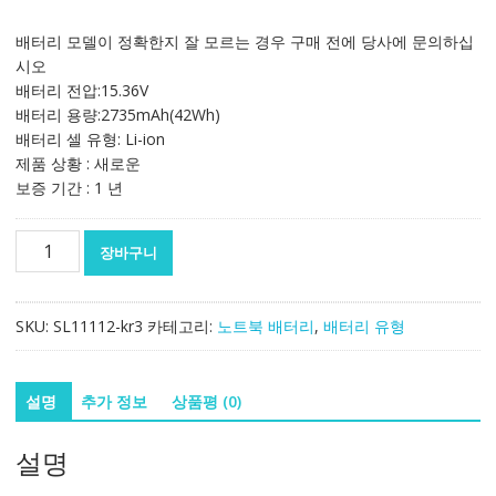
래
재
가
가
배터리 모델이 정확한지 잘 모르는 경우 구매 전에 당사에 문의하십
격:
격:
시오
156,087₩
91,812₩
배터리 전압:15.36V
배터리 용량:2735mAh(42Wh)
배터리 셀 유형: Li-ion
제품 상황 : 새로운
보증 기간 : 1 년
노
장바구니
트
북
배
SKU:
SL11112-kr3
카테고리:
노트북 배터리
,
배터리 유형
터
리
[레
설명
추가 정보
상품평 (0)
노
버]
설명
LENOVO
Yoga