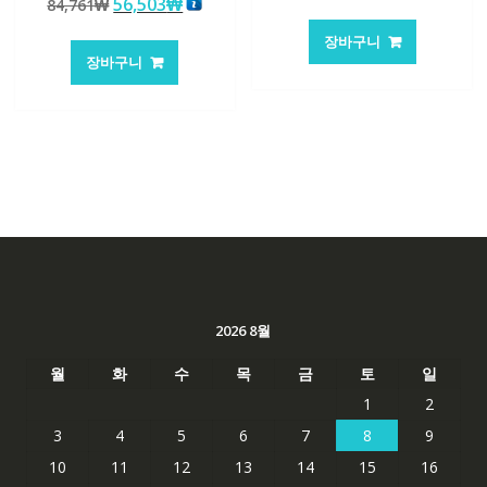
원
현
56,503
₩
84,761
₩
래
재
5.00
로 평가됨
래
재
가
가
장바구니
가
가
격:
격:
장바구니
격:
격:
101,249₩
67,537
84,761₩
56,503₩
2026 8월
월
화
수
목
금
토
일
1
2
3
4
5
6
7
8
9
10
11
12
13
14
15
16