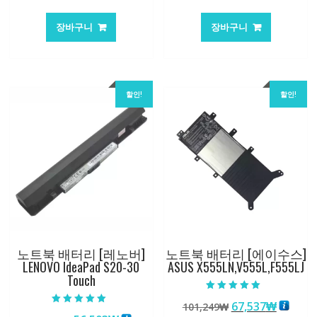
래
재
래
재
가
가
가
가
장바구니
장바구니
격:
격:
격:
격:
62,582₩
41,763₩
84,761₩
56,503
할인!
할인!
노트북 배터리 [레노버]
노트북 배터리 [에이수스]
LENOVO IdeaPad S20-30
ASUS X555LN,V555L,F555LJ
Touch
5 중에서
원
현
67,537
₩
101,249
₩
5.00
5 중에서
로 평가됨