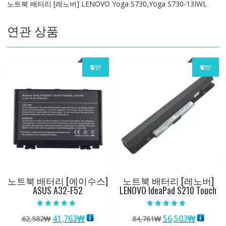
노트북 배터리 [레노버] LENOVO Yoga S730,Yoga S730-13IWL
S730,Yoga
S730-
연관 상품
13IWL
수
량
할인!
할인!
노트북 배터리 [에이수스]
노트북 배터리 [레노버]
ASUS A32-F52
LENOVO IdeaPad S210 Touch
5 중에서
5 중에서
원
현
원
현
41,763
₩
56,503
₩
62,582
₩
84,761
₩
5.00
5.00
로 평가됨
로 평가됨