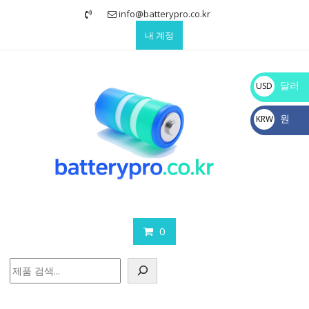
Skip
info@batterypro.co.kr
to
내 계정
content
달러
USD
$
원
KRW
₩
0
검
색