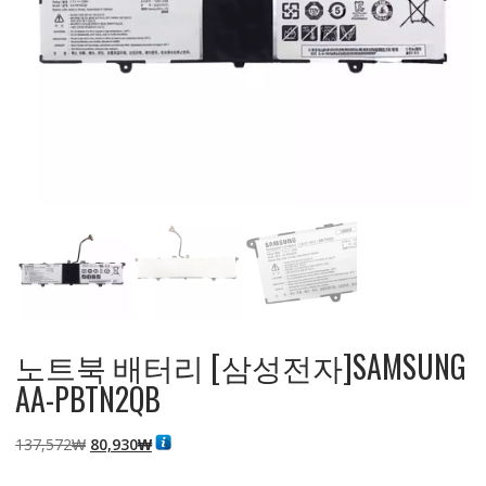
노트북 배터리 [삼성전자]SAMSUNG
AA-PBTN2QB
원
현
137,572
₩
80,930
₩
래
재