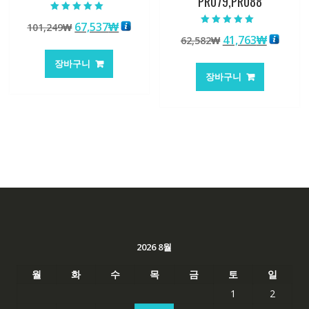
PR079,PR088
5 중에서
원
현
67,537
₩
101,249
₩
5.00
5 중에서
로 평가됨
원
현
41,763
₩
래
재
62,582
₩
5.00
로 평가됨
래
재
가
가
장바구니
가
가
격:
격:
장바구니
격:
격:
101,249₩
67,537₩
62,582₩
41,763
2026 8월
월
화
수
목
금
토
일
1
2