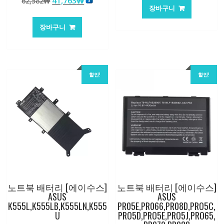
원
현
41,763
₩
62,582
₩
가
가
로 평가됨
장바구니
래
재
격:
격:
가
가
84,761₩
56,503
장바구니
격:
격:
62,582₩
41,763₩
할인!
할인!
노트북 배터리 [에이수스]
노트북 배터리 [에이수스]
ASUS
ASUS
K555L,K555LB,K555LN,K555
PR05E,PR066,PR08D,PRO5C,
U
PRO5D,PRO5E,PRO5J,PRO65,