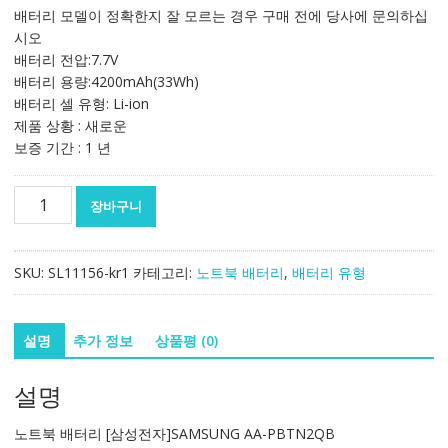
가
가
배터리 모델이 정확한지 잘 모르는 경우 구매 전에 당사에 문의하십
격:
격:
시오
137,572₩
80,930₩
배터리 전압:7.7V
배터리 용량:4200mAh(33Wh)
배터리 셀 유형: Li-ion
제품 상황 : 새로운
보증 기간 : 1 년
노
장바구니
트
북
배
SKU:
SL11156-kr1
카테고리:
노트북 배터리
,
배터리 유형
터
리
[삼
설명
추가 정보
상품평 (0)
성
전
설명
자]SAMSUNG
AA-
노트북 배터리 [삼성전자]SAMSUNG AA-PBTN2QB
PBTN2QB