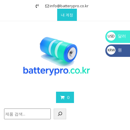
Skip
info@batterypro.co.kr
to
내 계정
content
달러
USD
$
원
KRW
₩
0
검
색