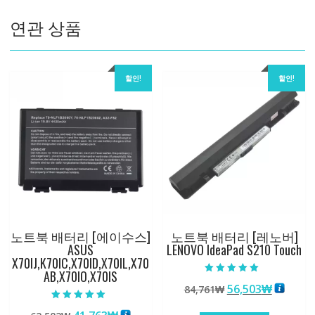
수
연관 상품
량
할인!
할인!
노트북 배터리 [에이수스]
노트북 배터리 [레노버]
ASUS
LENOVO IdeaPad S210 Touch
X70IJ,K70IC,X70ID,X70IL,X70
AB,X70IO,X70IS
5 중에서
원
현
56,503
₩
84,761
₩
5.00
로 평가됨
래
재
5 중에서
5.00