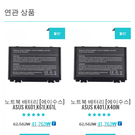
수
연관 상품
량
할인!
할인!
노트북 배터리 [에이수스]
노트북 배터리 [에이수스]
ASUS K601,K61I,K61L
ASUS K401J,K40IN
5 중에서
5 중에서
원
현
원
현
41,763
₩
41,763
₩
62,582
₩
62,582
₩
4.50
5.00
로 평가됨
로 평가됨
래
재
래
재