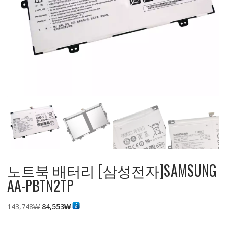
노트북 배터리 [삼성전자]SAMSUNG
AA-PBTN2TP
원
현
143,748
₩
84,553
₩
래
재