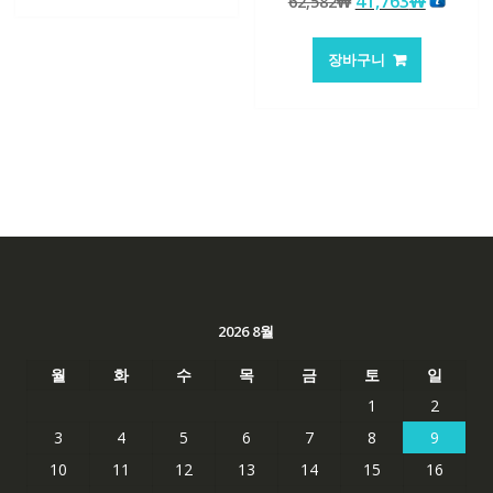
원
현
41,763
₩
62,582
₩
147,176₩
86,635₩
로 평가됨
래
재
가
가
장바구니
격:
격:
62,582₩
41,763
2026 8월
월
화
수
목
금
토
일
1
2
3
4
5
6
7
8
9
10
11
12
13
14
15
16