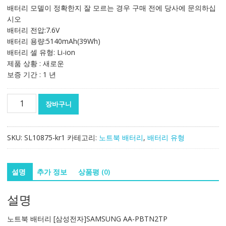
가
가
배터리 모델이 정확한지 잘 모르는 경우 구매 전에 당사에 문의하십
격:
격:
시오
143,748₩
84,553₩
배터리 전압:7.6V
배터리 용량:5140mAh(39Wh)
배터리 셀 유형: Li-ion
제품 상황 : 새로운
보증 기간 : 1 년
노
장바구니
트
북
배
SKU:
SL10875-kr1
카테고리:
노트북 배터리
,
배터리 유형
터
리
[삼
설명
추가 정보
상품평 (0)
성
전
설명
자]SAMSUNG
AA-
노트북 배터리 [삼성전자]SAMSUNG AA-PBTN2TP
PBTN2TP