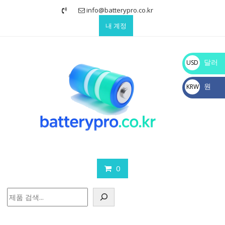
Skip
info@batterypro.co.kr
to
내 계정
content
달러
USD
$
원
KRW
₩
0
검
색