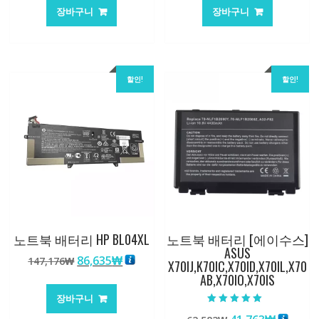
가
가
가
가
장바구니
장바구니
격:
격:
격:
격:
62,582₩
41,763₩
62,582₩
41,763
할인!
할인!
노트북 배터리 HP BL04XL
노트북 배터리 [에이수스]
ASUS
원
현
86,635
₩
147,176
₩
X70IJ,K70IC,X70ID,X70IL,X70
래
재
AB,X70IO,X70IS
가
가
장바구니
격:
격:
5 중에서
5.00