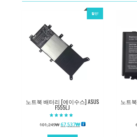
할인!
노트북 배터리 [에이수스] ASUS
노트북 
F555LJ
5 중에서
원
현
67,537
₩
101,249
₩
5.00
로 평가됨
래
재