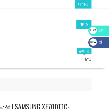
내 계정
0
달러
USD
$
원
KRW
₩
판매 중
할인
 SAMSUNG XE700T1C-