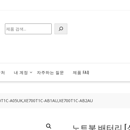
검
색
락처
내 계정
자주하는 질문
제품 FAQ
C-A05UK,XE700T1C-AB1AU,XE700T1C-AB2AU
노트북 배터리 [삼성]