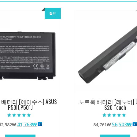
할인!
배터리 [에이수스] ASUS
노트북 배터리 [레노버] L
P50IJ,P501J
S20 Touch
5 중에서
5 중에서
원
현
원
현
41,763
₩
56,503
₩
62,582
₩
84,761
₩
4.50
4.50
로 평가됨
로 평가됨
래
재
래
재