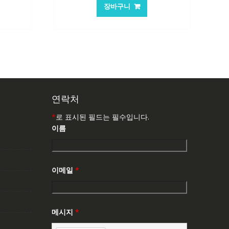
가
가
장바구니
:
격:
격:
,503₩
62,582₩
41,763₩
연락처
*
로 표시된 필드는 필수입니다.
이름
이메일
*
메시지
*