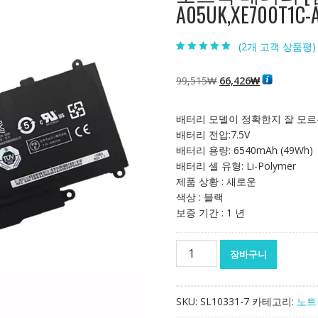
A05UK,XE700T1C-
(
2
개 고객 상품평)
5.00
2
개 고객 평
가를 기준으로
5점 만점에
점
원
현
99,515
₩
66,426
₩
으로 평가됨
래
재
가
가
배터리 모델이 정확한지 잘 모르
격:
격:
배터리 전압:7.5V
99,515₩
66,426₩
배터리 용량: 6540mAh (49Wh)
배터리 셀 유형: Li-Polymer
제품 상황 : 새로운
색상 : 블랙
보증 기간 : 1 년
노
장바구니
트
북
배
SKU:
SL10331-7
카테고리:
노트
터