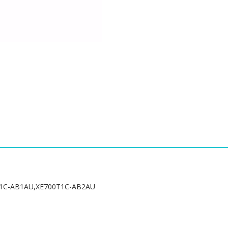
리
[삼
성]
SAMSUNG
XE700T1C-
A05UK,XE700T1C-
AB1AU,XE700T1C-
AB2AU
수
량
C-AB1AU,XE700T1C-AB2AU