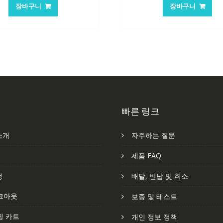
가
가
가
가
장바구니
장바구니
격:
격:
격:
격
62,582₩
41,763₩
84,761₩
56
빠른 링크
소개
자주하는 질문
처
제품 FAQ
정
배달, 반납 및 취소
크아웃
보증 및 테스트
핑 카트
개인 정보 정책