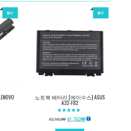
할인!
할인!
ENOVO
노트북 배터리 [에이수스] ASUS
A32-F82
5 중에서
원
현
41,763
₩
62,582
₩
5.00
로 평가됨
래
재