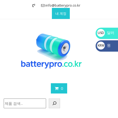
Skip
info@batterypro.co.kr
to
내 계정
content
달러
USD
$
원
KRW
₩
0
검
색