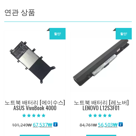
1
연관 상품
수
량
할인!
할인!
노트북 배터리 [에이수스]
노트북 배터리 [레노버]
ASUS VivoBook 4000
LENOVO L12S3F01
5 중에서
5 중에서
원
현
원
현
67,537
₩
56,503
₩
101,249
₩
84,761
₩
5.00
5.00
로 평가됨
로 평가됨
래
재
래
재