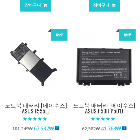
가
가
가
가
장바구니
장바구니
격:
격:
격:
격:
101,249₩
67,537₩
84,761₩
56,503
할인!
할인!
노트북 배터리 [에이수스]
노트북 배터리 [에이수스]
ASUS F555LJ
ASUS P50IJ,P501J
5 중에서
5 중에서
원
현
원
현
67,537
₩
41,763
₩
101,249
₩
62,582
₩
5.00
4.50
로 평가됨
로 평가됨
래
재
래
재