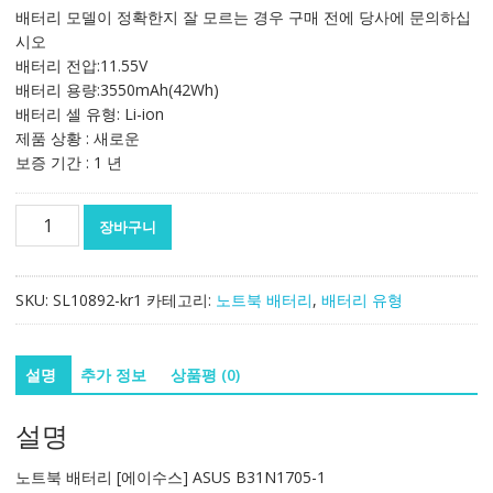
가
가
배터리 모델이 정확한지 잘 모르는 경우 구매 전에 당사에 문의하십
격:
격:
시오
156,087₩
91,812₩
배터리 전압:11.55V
배터리 용량:3550mAh(42Wh)
배터리 셀 유형: Li-ion
제품 상황 : 새로운
보증 기간 : 1 년
노
장바구니
트
북
배
SKU:
SL10892-kr1
카테고리:
노트북 배터리
,
배터리 유형
터
리
[에
설명
추가 정보
상품평 (0)
이
수
설명
스]
ASUS
노트북 배터리 [에이수스] ASUS B31N1705-1
B31N1705-