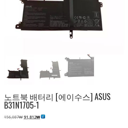
노트북 배터리 [에이수스] ASUS
B31N1705-1
원
현
156,087
₩
91,812
₩
래
재