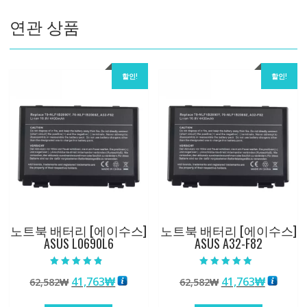
수
연관 상품
량
할인!
할인!
노트북 배터리 [에이수스]
노트북 배터리 [에이수스]
ASUS L0690L6
ASUS A32-F82
5 중에서
5 중에서
원
현
원
현
41,763
₩
41,763
₩
62,582
₩
62,582
₩
4.50
5.00
로 평가됨
로 평가됨
래
재
래
재