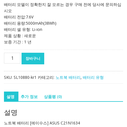
가
가
배터리 모델이 정확한지 잘 모르는 경우 구매 전에 당사에 문의하십
격:
격:
시오
100,556₩
59,154₩
배터리 전압:7.6V
배터리 용량:5000mAh(38Wh)
배터리 셀 유형: Li-ion
제품 상황 : 새로운
보증 기간 : 1 년
노
장바구니
트
북
배
SKU:
SL10880-kr1
카테고리:
노트북 배터리
,
배터리 유형
터
리
[에
설명
추가 정보
상품평 (0)
이
수
설명
스]
ASUS
노트북 배터리 [에이수스] ASUS C21N1634
C21N1634