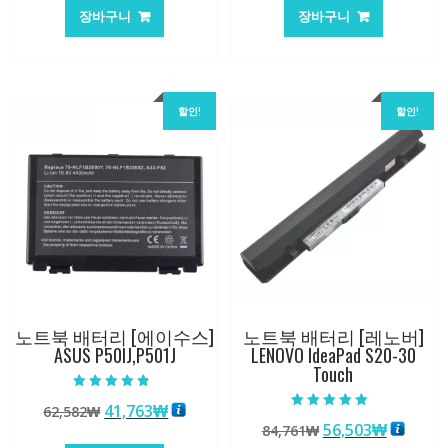
가
가
가
가
장바구니
장바구니
격:
격:
격:
격:
62,582₩
41,763₩
62,582₩
41,763
할인!
할인!
노트북 배터리 [에이수스]
노트북 배터리 [레노버]
ASUS P50IJ,P501J
LENOVO IdeaPad S20-30
Touch
5 중에서
원
현
41,763
₩
62,582
₩
4.50
5 중에서
로 평가됨
원
현
56,503
₩
래
재
84,761
₩
5.00
로 평가됨