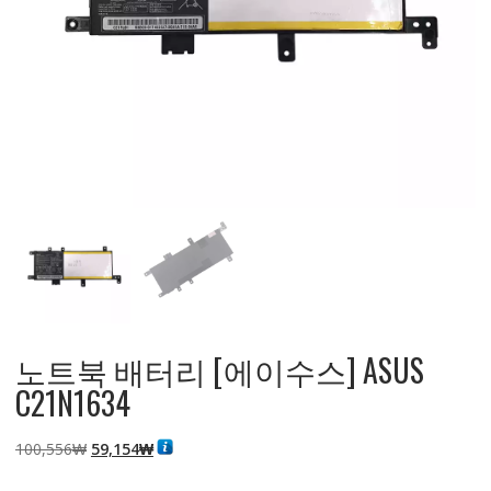
노트북 배터리 [에이수스] ASUS
C21N1634
원
현
100,556
₩
59,154
₩
래
재