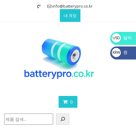
Skip
info@batterypro.co.kr
to
내 계정
content
달러
USD
$
원
KRW
₩
0
검
색