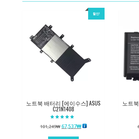
할인!
노트북 배터리 [에이수스] ASUS
노트북 
C21N1408
5 중에서
원
현
67,537
₩
101,249
₩
4.50
로 평가됨
래
재