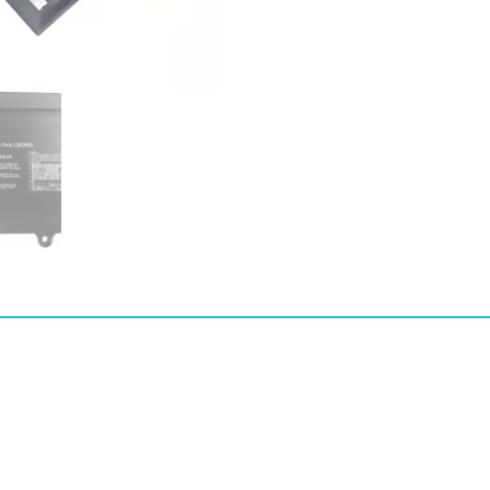
수
스]
ASUS
C21O1412,C2101412
수
량