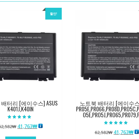
할인!
배터리 [에이수스] ASUS
노트북 배터리 [에이수스] 
K401J,K40IN
PR05E,PR066,PR08D,PRO5C,
O5E,PRO5J,PRO65,PR079,
5 중에서
원
현
41,763
₩
62,582
₩
5.00
5 중에서
로 평가됨
원
현
41,763
₩
래
재
62,582
₩
5.00
로 평가됨
래
재