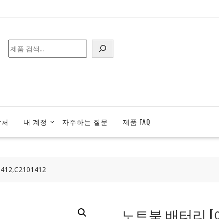
검
색
락처
내 계정
자주하는 질문
제품 FAQ
12,C2101412
노트북 배터리 [에