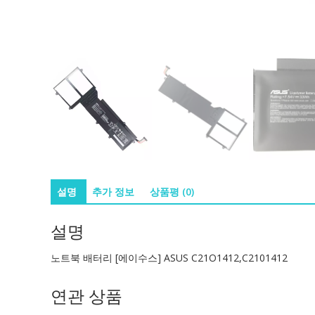
설명
추가 정보
상품평 (0)
설명
노트북 배터리 [에이수스] ASUS C21O1412,C2101412
연관 상품