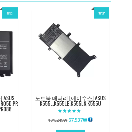
할인!
할인!
ASUS
노트북 배터리 [에이수스] ASUS
PRO5D,PR
K555L,K555LB,K555LN,K555U
PR088
5 중에서
원
현
67,537
₩
101,249
₩
5.00
로 평가됨
래
재