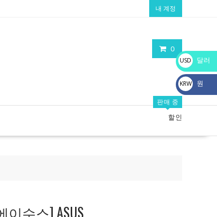
내 계정
0
달러
USD
$
원
KRW
₩
판매 중
할인
이수스] ASUS