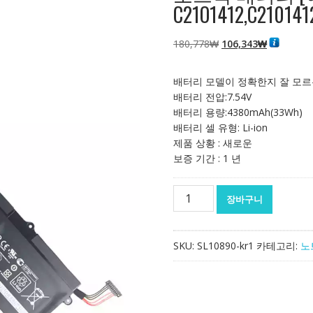
C21O1412,C210141
원
현
180,778
₩
106,343
₩
래
재
가
가
배터리 모델이 정확한지 잘 모르
격:
격:
배터리 전압:7.54V
180,778₩
106,343₩
배터리 용량:4380mAh(33Wh)
배터리 셀 유형: Li-ion
제품 상황 : 새로운
보증 기간 : 1 년
노
장바구니
트
북
배
SKU:
SL10890-kr1
카테고리:
노
터
리
[에
이