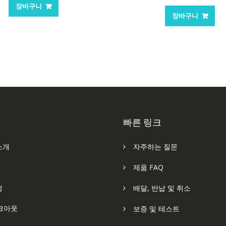
가
가
장바구니
가
가
격:
격:
장바구니
격:
격
62,582₩
41,763₩
62,582₩
41
빠른 링크
소개
자주하는 질문
처
제품 FAQ
정
배달, 반납 및 취소
크아웃
보증 및 테스트