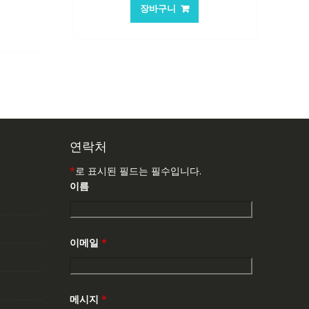
가
가
장바구니
격:
격:
:
101,249₩
67,537₩
,763₩
연락처
*
로 표시된 필드는 필수입니다.
이름
이메일
*
메시지
*