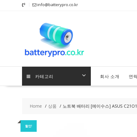
Skip
info@batterypro.co.kr
to
content
카테고리
회사 소개
연
Home
상품
노트북 배터리 [에이수스] ASUS C21O14
할인!