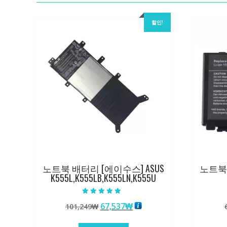
할인!
노트북 배터리 [에이수스] ASUS
노트북 
K555L,K555LB,K555LN,K555U
5 중에서
원
현
67,537
₩
101,249
₩
5.00
로 평가됨
래
재