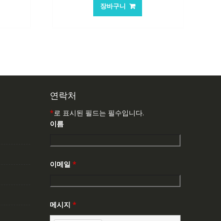
가
가
장바구니
:
격:
격:
,503₩
62,582₩
41,763₩
연락처
*
로 표시된 필드는 필수입니다.
이름
이메일
*
메시지
*