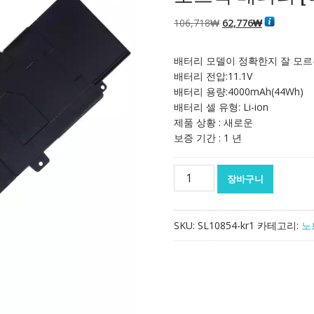
원
현
106,718
₩
62,776
₩
래
재
가
가
배터리 모델이 정확한지 잘 모르
격:
격:
배터리 전압:11.1V
106,718₩
62,776₩
배터리 용량:4000mAh(44Wh)
배터리 셀 유형: Li-ion
제품 상황 : 새로운
보증 기간 : 1 년
노
장바구니
트
북
배
SKU:
SL10854-kr1
카테고리:
노
터
리
[에
이
수
스]