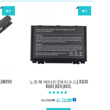
할인!
할인!
ENOVO
노트북 배터리 [에이수스] ASUS
K601,K61I,K61L
5 중에서
원
현
41,763
₩
62,582
₩
4.50
로 평가됨
래
재