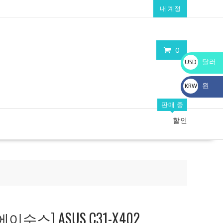
내 계정
0
달러
USD
$
원
KRW
₩
판매 중
할인
수스] ASUS C31-X402