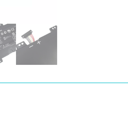
ASUS
C31-
X402
수
량