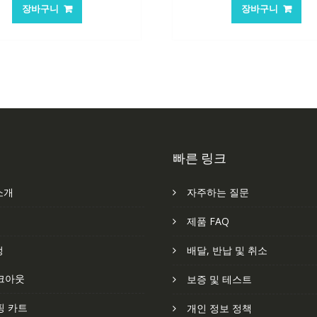
가
가
가
가
장바구니
장바구니
격:
격:
격:
격
62,582₩
41,763₩
84,761₩
56
빠른 링크
소개
자주하는 질문
처
제품 FAQ
정
배달, 반납 및 취소
크아웃
보증 및 테스트
핑 카트
개인 정보 정책