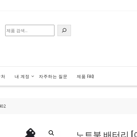
검
색
락처
내 계정
자주하는 질문
제품 FAQ
402
노트북 배터리 [에이