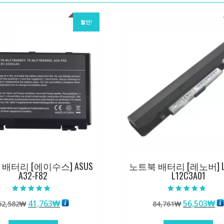
할인!
배터리 [에이수스] ASUS
노트북 배터리 [레노버] L
A32-F82
L12C3A01
5 중에서
5 중에서
원
현
원
현
41,763
₩
56,503
₩
62,582
₩
84,761
₩
5.00
4.50
로 평가됨
로 평가됨
래
재
래
재