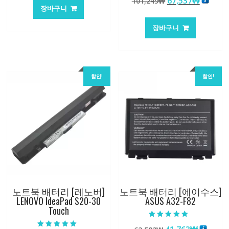
원
현
67,537
₩
101,249
₩
가
가
로 평가됨
장바구니
래
재
격:
격:
가
가
84,761₩
56,503₩
장바구니
격:
격:
101,249₩
67,537
할인!
할인!
노트북 배터리 [레노버]
노트북 배터리 [에이수스]
LENOVO IdeaPad S20-30
ASUS A32-F82
Touch
5 중에서
5.00