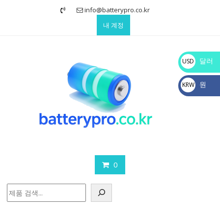
Skip
info@batterypro.co.kr
to
내 계정
content
달러
USD
$
원
KRW
₩
0
검
색