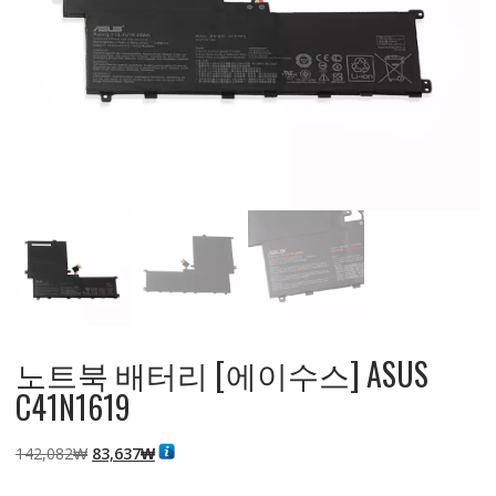
노트북 배터리 [에이수스] ASUS
C41N1619
원
현
142,082
₩
83,637
₩
래
재