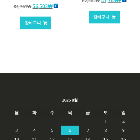
원
현
41,763
₩
62,582
₩
5 중에서
로 평가됨
원
현
56,503
₩
84,761
₩
래
재
5.00
로 평가됨
래
재
가
가
장바구니
가
가
격:
격:
장바구니
격:
격:
62,582₩
41,763
84,761₩
56,503₩
2026 8월
월
화
수
목
금
토
일
1
2
3
4
5
6
7
8
9
10
11
12
13
14
15
16