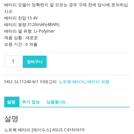
가
가
배터리 모델이 정확한지 잘 모르는 경우 구매 전에 당사에 문의하십
격:
격:
시오
142,082₩
83,637₩
배터리 전압:15.4V
배터리 용량:3120mAh(48Wh)
배터리 셀 유형: Li-Polymer
제품 상황 : 새로운
보증 기간 : 6 개월
노
장바구니
트
북
배
SKU:
SL11240-kr1
카테고리:
노트북 배터리
,
배터리 유형
터
리
[에
설명
추가 정보
상품평 (0)
이
수
설명
스]
ASUS
노트북 배터리 [에이수스] ASUS C41N1619
C41N1619