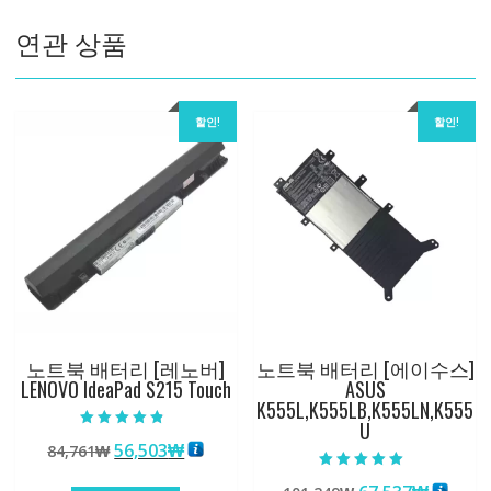
수
연관 상품
량
할인!
할인!
노트북 배터리 [레노버]
노트북 배터리 [에이수스]
LENOVO IdeaPad S215 Touch
ASUS
K555L,K555LB,K555LN,K555
U
5 중에서
원
현
56,503
₩
84,761
₩
4.50
로 평가됨
래
재
5 중에서
5.00