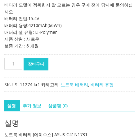
가
가
배터리 모델이 정확한지 잘 모르는 경우 구매 전에 당사에 문의하십
격:
격:
시오
133,172₩
78,390₩
배터리 전압:15.4V
배터리 용량:4210mAh(66Wh)
배터리 셀 유형: Li-Polymer
제품 상황 : 새로운
보증 기간 : 6 개월
노
장바구니
트
북
배
SKU:
SL11274-kr1
카테고리:
노트북 배터리
,
배터리 유형
터
리
[에
설명
추가 정보
상품평 (0)
이
수
설명
스]
ASUS
노트북 배터리 [에이수스] ASUS C41N1731
C41N1731