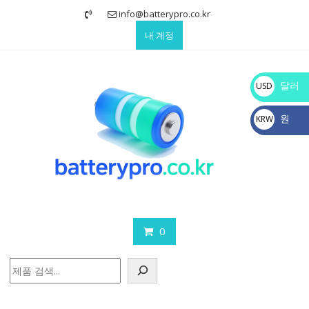
Skip
info@batterypro.co.kr
to
내 계정
content
달러
USD
$
원
KRW
₩
0
검
색