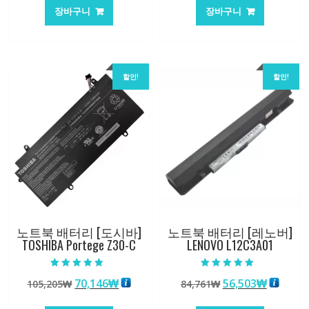
가
가
가
가
장바구니
장바구니
격:
격:
격:
격:
84,761₩
56,503₩
84,761₩
56,503
할인!
할인!
노트북 배터리 [도시바]
노트북 배터리 [레노버]
TOSHIBA Portege Z30-C
LENOVO L12C3A01
5 중에서
5 중에서
원
현
원
현
70,146
₩
56,503
₩
105,205
₩
84,761
₩
5.00
4.50
로 평가됨
로 평가됨
래
재
래
재