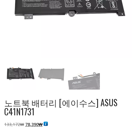
노트북 배터리 [에이수스] ASUS
C41N1731
원
현
133,172
₩
78,390
₩
래
재