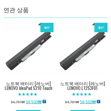
수
연관 상품
량
할인!
할인!
노트북 배터리 [레노버]
노트북 배터리 [레노버]
LENOVO IdeaPad S210 Touch
LENOVO L12S3F01
5 중에서
5 중에서
원
현
원
현
56,503
₩
56,503
₩
84,761
₩
84,761
₩
5.00
5.00
로 평가됨
로 평가됨
래
재
래
재