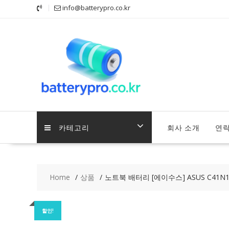
Skip
info@batterypro.co.kr
to
content
카테고리
회사 소개
연
Home
상품
노트북 배터리 [에이수스] ASUS C41N1
할인!