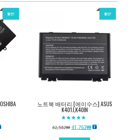
할인!
할인!
SHIBA
노트북 배터리 [에이수스] ASUS
K401J,K40IN
5 중에서
현
원
현
41,763
₩
62,582
₩
5.00
로 평가됨
재
래
재