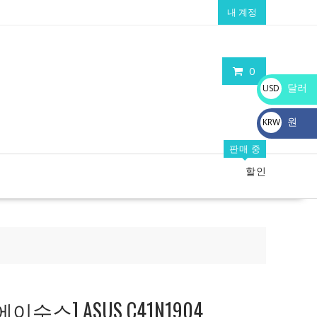
내 계정
0
달러
USD
$
원
KRW
₩
판매 중
할인
수스] ASUS C41N1904