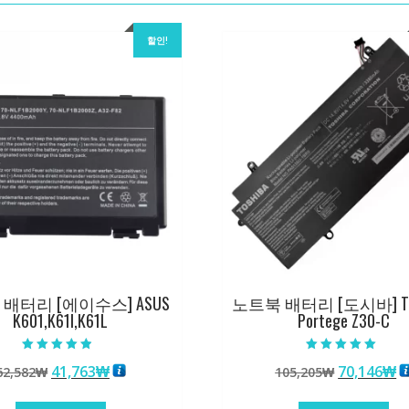
할인!
배터리 [에이수스] ASUS
노트북 배터리 [도시바] TO
K601,K61I,K61L
Portege Z30-C
5 중에서
5 중에서
원
현
원
41,763
₩
70,146
₩
62,582
₩
105,205
₩
4.50
5.00
로 평가됨
로 평가됨
래
재
래