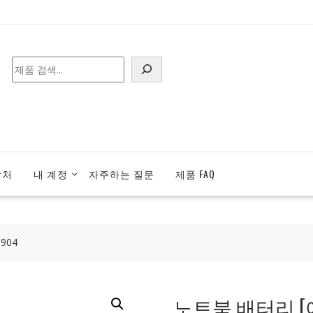
검
색
락처
내 계정
자주하는 질문
제품 FAQ
904
노트북 배터리 [에이