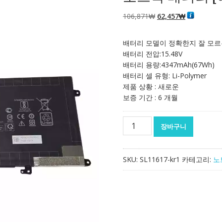
원
현
106,871
₩
62,457
₩
래
재
가
가
배터리 모델이 정확한지 잘 모르
격:
격:
배터리 전압:15.48V
106,871₩
62,457₩
배터리 용량:4347mAh(67Wh)
배터리 셀 유형: Li-Polymer
제품 상황 : 새로운
보증 기간 : 6 개월
노
장바구니
트
북
배
SKU:
SL11617-kr1
카테고리:
노
터
리
[에
이
수
스]