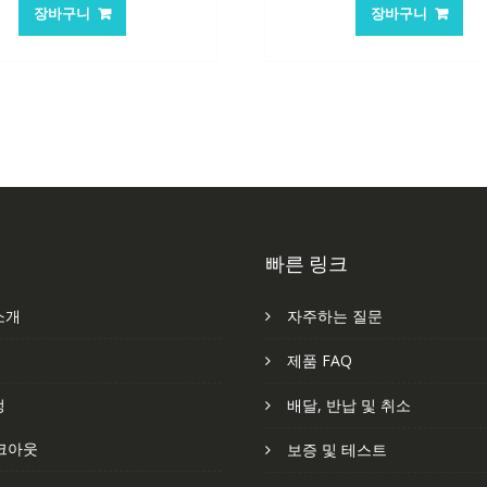
가
가
가
장바구니
장바구니
격:
격:
격:
격
62,582₩
41,763₩
105,205₩
7
빠른 링크
소개
자주하는 질문
처
제품 FAQ
정
배달, 반납 및 취소
크아웃
보증 및 테스트