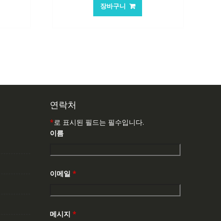
가
가
가
장바구니
:
격:
격:
0,146₩
62,582₩
41,763₩
연락처
*
로 표시된 필드는 필수입니다.
이름
이메일
*
메시지
*